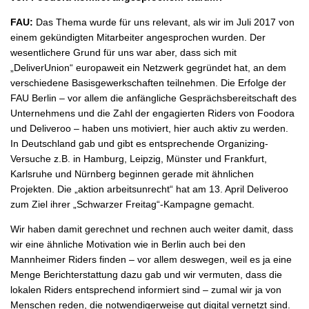
FAU:
Das Thema wurde für uns relevant, als wir im Juli 2017 von
einem gekündigten Mitarbeiter angesprochen wurden. Der
wesentlichere Grund für uns war aber, dass sich mit
„DeliverUnion“ europaweit ein Netzwerk gegründet hat, an dem
verschiedene Basisgewerkschaften teilnehmen. Die Erfolge der
FAU Berlin – vor allem die anfängliche Gesprächsbereitschaft des
Unternehmens und die Zahl der engagierten Riders von Foodora
und Deliveroo – haben uns motiviert, hier auch aktiv zu werden.
In Deutschland gab und gibt es entsprechende Organizing-
Versuche z.B. in Hamburg, Leipzig, Münster und Frankfurt,
Karlsruhe und Nürnberg beginnen gerade mit ähnlichen
Projekten. Die „aktion arbeitsunrecht“ hat am 13. April Deliveroo
zum Ziel ihrer „Schwarzer Freitag“-Kampagne gemacht.
Wir haben damit gerechnet und rechnen auch weiter damit, dass
wir eine ähnliche Motivation wie in Berlin auch bei den
Mannheimer Riders finden – vor allem deswegen, weil es ja eine
Menge Berichterstattung dazu gab und wir vermuten, dass die
lokalen Riders entsprechend informiert sind – zumal wir ja von
Menschen reden, die notwendigerweise gut digital vernetzt sind.