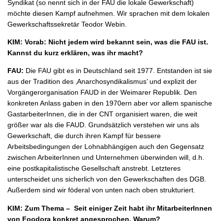
Syndikat (so nennt sich in der FAU die lokale Gewerkschaft)
möchte diesen Kampf aufnehmen. Wir sprachen mit dem lokalen
Gewerkschaftssekretär Teodor Webin.
KIM: Vorab: Nicht jedem wird bekannt sein, was die FAU ist.
Kannst du kurz erklären, was ihr macht?
FAU:
Die FAU gibt es in Deutschland seit 1977. Entstanden ist sie
aus der Tradition des ‚Anarchosyndikalismus’ und explizit der
Vorgängerorganisation FAUD in der Weimarer Republik. Den
konkreten Anlass gaben in den 1970ern aber vor allem spanische
GastarbeiterInnen, die in der CNT organisiert waren, die weit
größer war als die FAUD. Grundsätzlich verstehen wir uns als
Gewerkschaft, die durch ihren Kampf für bessere
Arbeitsbedingungen der Lohnabhängigen auch den Gegensatz
zwischen ArbeiterInnen und Unternehmen überwinden will, d.h.
eine postkapitalistische Gesellschaft anstrebt. Letzteres
unterscheidet uns sicherlich von den Gewerkschaften des DGB.
Außerdem sind wir föderal von unten nach oben strukturiert.
KIM: Zum Thema – Seit einiger Zeit habt ihr MitarbeiterInnen
von Foodora konkret angesprochen. Warum?