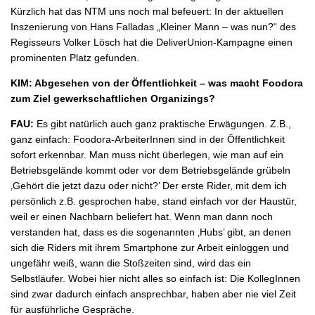
Kürzlich hat das NTM uns noch mal befeuert: In der aktuellen
Inszenierung von Hans Falladas „Kleiner Mann – was nun?“ des
Regisseurs Volker Lösch hat die DeliverUnion-Kampagne einen
prominenten Platz gefunden.
KIM: Abgesehen von der Öffentlichkeit – was macht Foodora
zum Ziel gewerkschaftlichen Organizings?
FAU:
Es gibt natürlich auch ganz praktische Erwägungen. Z.B.,
ganz einfach: Foodora-ArbeiterInnen sind in der Öffentlichkeit
sofort erkennbar. Man muss nicht überlegen, wie man auf ein
Betriebsgelände kommt oder vor dem Betriebsgelände grübeln
‚Gehört die jetzt dazu oder nicht?’ Der erste Rider, mit dem ich
persönlich z.B. gesprochen habe, stand einfach vor der Haustür,
weil er einen Nachbarn beliefert hat. Wenn man dann noch
verstanden hat, dass es die sogenannten ‚Hubs’ gibt, an denen
sich die Riders mit ihrem Smartphone zur Arbeit einloggen und
ungefähr weiß, wann die Stoßzeiten sind, wird das ein
Selbstläufer. Wobei hier nicht alles so einfach ist: Die KollegInnen
sind zwar dadurch einfach ansprechbar, haben aber nie viel Zeit
für ausführliche Gespräche.