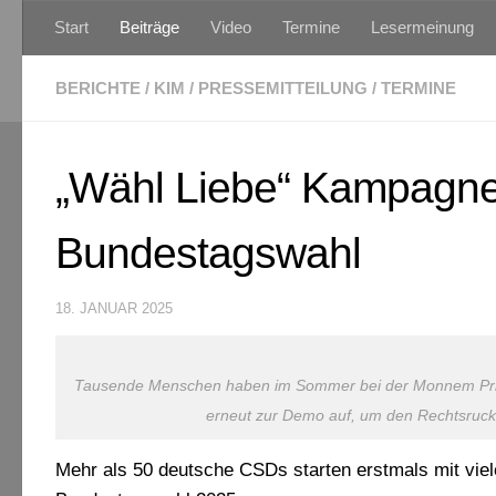
Start
Beiträge
Video
Termine
Lesermeinung
Zum Inhalt springen
BERICHTE
/
KIM
/
PRESSEMITTEILUNG
/
TERMINE
„Wähl Liebe“ Kampagn
Bundestagswahl
18. JANUAR 2025
Tausende Menschen haben im Sommer bei der Monnem Pride f
erneut zur Demo auf, um den Rechtsruck 
Mehr als 50 deutsche CSDs starten erstmals mit vie