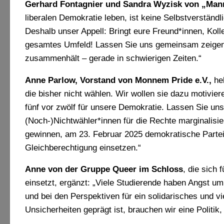
Gerhard Fontagnier und Sandra Wyzisk von
„Mann
liberalen Demokratie leben, ist keine Selbstverständl
Deshalb unser Appell: Bringt eure Freund*innen, Kolle
gesamtes Umfeld! Lassen Sie uns gemeinsam zeigen, da
zusammenhält – gerade in schwierigen Zeiten.“
Anne Parlow, Vorstand von Monnem
Pride e.V.,
heb
die bisher nicht wählen. Wir wollen sie dazu motivier
fünf vor zwölf für unsere Demokratie. Lassen Sie u
(Noch-)Nichtwähler*innen für die Rechte marginalisier
gewinnen, am 23. Februar 2025 demokratische Parteien
Gleichberechtigung einsetzen.“
Anne von der Gruppe Queer im Schloss
, die sich
einsetzt, ergänzt: „Viele Studierende haben Angst um
und bei den Perspektiven für ein solidarisches und v
Unsicherheiten geprägt ist, brauchen wir eine Politik,