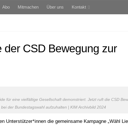
Abo
Mitmachen
Über uns
Kontakt
e der CSD Bewegung zur
ür eine vielfältige Gesellschaft demonstriert. Jetzt ruft die CSD B
bei der Bundestagswahl aufzuhalten | KIM Archivbild 2024
len Unterstützer*innen die gemeinsame Kampagne „Wähl Lie