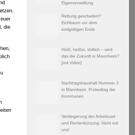
und
Eigenverwaltung
setzen.
Rettung gescheitert?
 euer
Eichbaum vor dem
, die
endgültigen Ende
chen,
Heiß, heißer, tödlich – wird
blich
das die Zukunft in Mannheim?
[mit Video]
zu
Nachtragshaushalt Nummer 2
in Mannheim. Protesttag der
Kommunen
m
eiten
Verlängerung der Arbeitszeit
und Rentenkürzung: Nicht mit
uns!