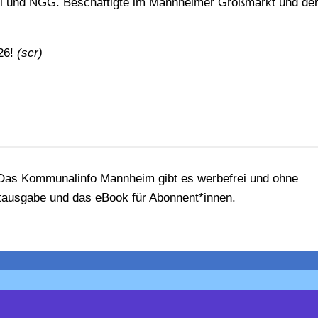
di und NGG. Beschäftigte im Mannheimer Großmarkt und de
026!
(scr)
! Das Kommunalinfo Mannheim gibt es werbefrei und ohne
ntausgabe und das eBook für Abonnent*innen.