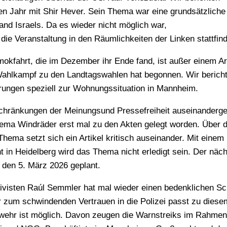
n Jahr mit Shir Hever. Sein Thema war eine grundsätzliche
and Israels. Da es wieder nicht möglich war,
e Veranstaltung in den Räumlichkeiten der Linken stattfin
mokfahrt, die im Dezember ihr Ende fand, ist außer einem Ar
 Wahlkampf zu den Landtagswahlen hat begonnen. Wir berich
hrungen speziell zur Wohnungssituation in Mannheim.
nschränkungen der Meinungsund Pressefreiheit auseinanderge
ma Windräder erst mal zu den Akten gelegt worden. Über d
hema setzt sich ein Artikel kritisch auseinander. Mit einem
t in Heidelberg wird das Thema nicht erledigt sein. Der näc
r den 5. März 2026 geplant.
visten Raúl Semmler hat mal wieder einen bedenklichen Sc
 zum schwindenden Vertrauen in die Polizei passt zu diese
nwehr ist möglich. Davon zeugen die Warnstreiks im Rahme