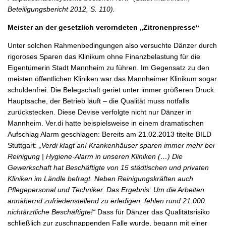
Beteiligungsbericht 2012, S. 110).
Meister an der gesetzlich verorndeten „Zitronenpresse“
Unter solchen Rahmenbedingungen also versuchte Dänzer durch
rigoroses Sparen das Klinikum ohne Finanzbelastung für die
Eigentümerin Stadt Mannheim zu führen. Im Gegensatz zu den
meisten öffentlichen Kliniken war das Mannheimer Klinikum sogar
schuldenfrei. Die Belegschaft geriet unter immer größeren Druck.
Hauptsache, der Betrieb läuft – die Qualität muss notfalls
zurückstecken. Diese Devise verfolgte nicht nur Dänzer in
Mannheim. Ver.di hatte beispielsweise in einem dramatischen
Aufschlag Alarm geschlagen: Bereits am 21.02.2013 titelte BILD
Stuttgart:
„Verdi klagt an! Krankenhäuser sparen immer mehr bei
Reinigung | Hygiene-Alarm in unseren Kliniken (…) Die
Gewerkschaft hat Beschäftigte von 15 städtischen und privaten
Kliniken im Ländle befragt. Neben Reinigungskräften auch
Pflegepersonal und Techniker. Das Ergebnis: Um die Arbeiten
annähernd zufriedenstellend zu erledigen, fehlen rund 21.000
nichtärztliche Beschäftigte!“
Dass für Dänzer das Qualitätsrisiko
schließlich zur zuschnappenden Falle wurde, begann mit einer