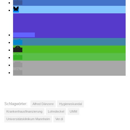
Schlagwörter:
Alfred Dänzere
Hygieneskandal
Krankenhausfinanzierung
Lohndeckel
UMM
Universitätsklinikum Mannheim
Ver.di