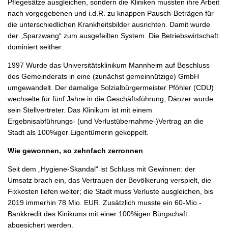
Pflegesätze ausgleichen, sondern die Kliniken mussten ihre Arbeit
nach vorgegebenen und i.d.R. zu knappen Pausch-Beträgen für
die unterschiedlichen Krankheitsbilder ausrichten. Damit wurde
der „Sparzwang“ zum ausgefeilten System. Die Betriebswirtschaft
dominiert seither.
1997 Wurde das Universitätsklinikum Mannheim auf Beschluss
des Gemeinderats in eine (zunächst gemeinnützige) GmbH
umgewandelt. Der damalige Solzialbürgermeister Pföhler (CDU)
wechselte für fünf Jahre in die Geschäftsführung, Dänzer wurde
sein Stellvertreter. Das Klinikum ist mit einem
Ergebnisabführungs- (und Verlustübernahme-)Vertrag an die
Stadt als 100%iger Eigentümerin gekoppelt.
Wie gewonnen, so zehnfach zerronnen
Seit dem „Hygiene-Skandal“ ist Schluss mit Gewinnen: der
Umsatz brach ein, das Vertrauen der Bevölkerung verspielt, die
Fixkosten liefen weiter; die Stadt muss Verluste ausgleichen, bis
2019 immerhin 78 Mio. EUR. Zusätzlich musste ein 60-Mio.-
Bankkredit des Kinikums mit einer 100%igen Bürgschaft
abgesichert werden.