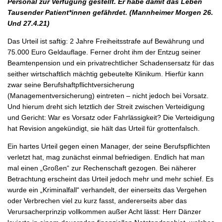
Personal zur Verfügung gestellt. Er habe damit das Leben
Tausender Patient*innen gefährdet. (Mannheimer Morgen 26.
Und 27.4.21)
Das Urteil ist saftig: 2 Jahre Freiheitsstrafe auf Bewährung und
75.000 Euro Geldauflage. Ferner droht ihm der Entzug seiner
Beamtenpension und ein privatrechtlicher Schadensersatz für das
seither wirtschaftlich mächtig gebeutelte Klinikum. Hierfür kann
zwar seine Berufshaftpflichtversicherung
(Managementversicherung) eintreten – nicht jedoch bei Vorsatz.
Und hierum dreht sich letztlich der Streit zwischen Verteidigung
und Gericht: War es Vorsatz oder Fahrlässigkeit? Die Verteidigung
hat Revision angekündigt, sie hält das Urteil für grottenfalsch.
Ein hartes Urteil gegen einen Manager, der seine Berufspflichten
verletzt hat, mag zunächst einmal befriedigen. Endlich hat man
mal einen „Großen“ zur Rechenschaft gezogen. Bei näherer
Betrachtung erscheint das Urteil jedoch mehr und mehr schief. Es
wurde ein „Kriminalfall“ verhandelt, der einerseits das Vergehen
oder Verbrechen viel zu kurz fasst, andererseits aber das
Verursacherprinzip vollkommen außer Acht lässt: Herr Dänzer