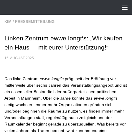
Zum Inhalt springen
KIM
/
PRESSEMITTEILUNG
Linken Zentrum ewwe longt‘s: „Wir kaufen
ein Haus – mit eurer Unterstützung!“
15. AUGUST 2025
Das linke Zentrum
ewwe longt’s
prägt seit der Eröffnung vor
mittlerweile über sechs Jahren das Veranstaltungsangebot und ist
ein essentieller Bestandteil der außerparteilichen politischen
Arbeit in Mannheim. Über die Jahre konnte das
ewwe longt’s
stetig wachsen: Immer mehr Organisationen gründen sich
und/oder beginnen die Räume zu nutzen, es finden immer mehr
Veranstaltungen statt, regelmäßig auch zeitgleich und der
Raumkalender beginnt gerade zu überzuquellen. Was bereits vor
vielen Jahren als Traum beginnt, wird zunehmend eine