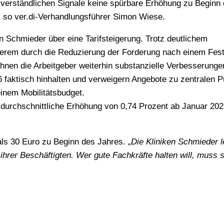
ssverständlichen Signale keine spürbare Erhöhung zu Beginn 
, so ver.di‑Verhand­lungs­führer Simon Wiese.
n Schmieder über eine Tarifsteigerung. Trotz deutlichem
erem durch die Reduzierung der Forderung nach einem Fest
nen die Arbeitgeber weiterhin substanzielle Verbesserunge
6 faktisch hinhalten und verweigern Angebote zu zentralen 
inem Mobilitätsbudget.
e durchschnittliche Erhöhung von 0,74 Prozent ab Januar 20
als 30 Euro zu Beginn des Jahres. „
Die Kliniken Schmieder 
hrer Beschäftigten. Wer gute Fachkräfte halten will, muss 