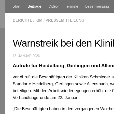
Start
Beiträge
Video
Termine
Lesermeinung
Zum Inhalt springen
BERICHTE
/
KIM
/
PRESSEMITTEILUNG
Warnstreik bei den Kli
15. JANUAR 2026
Aufrufe für Heidelberg, Gerlingen und All
ver.di ruft die Beschäftigten der Kliniken Schmieder 
Standorte Heidelberg, Gerlingen sowie Allensbach, w
beteiligen. Mit den Arbeits­nie­derlegungen erhöht die
Verhandlungsrunde am 22. Januar.
„Die Beschäftigten haben in den vergangenen Wochen k