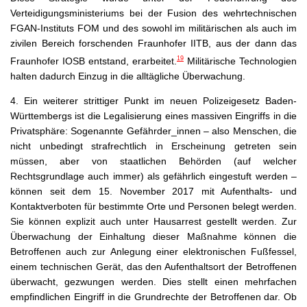
Verteidigungsministeriums bei der Fusion des wehrtechnischen
FGAN-Instituts FOM und des sowohl im militärischen als auch im
zivilen Bereich forschenden Fraunhofer IITB, aus der dann das
19
Fraunhofer IOSB entstand, erarbeitet.
Militärische Technologien
halten dadurch Einzug in die alltägliche Überwachung.
4.
Ein weiterer strittiger Punkt im neuen Polizeigesetz Baden-
Württembergs ist die Legalisierung eines massiven Eingriffs in die
Privatsphäre: Sogenannte Gefährder_innen – also Menschen, die
nicht unbedingt strafrechtlich in Erscheinung getreten sein
müssen, aber von staatlichen Behörden (auf welcher
Rechtsgrundlage auch immer) als gefährlich eingestuft werden –
können seit dem 15. November 2017 mit Aufenthalts- und
Kontaktverboten für bestimmte Orte und Personen belegt werden.
Sie können explizit auch unter Hausarrest gestellt werden. Zur
Überwachung der Einhaltung dieser Maßnahme können die
Betroffenen auch zur Anlegung einer elektronischen Fußfessel,
einem technischen Gerät, das den Aufenthaltsort der Betroffenen
überwacht, gezwungen werden. Dies stellt einen mehrfachen
empfindlichen Eingriff in die Grundrechte der Betroffenen dar. Ob