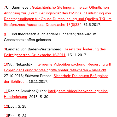
7
Ulf Buermeyer:
Gutachterliche Stellungnahme zur Öffentlichen
Anhörung zur „Formulierungshilfe“ des BMJV zur Einführung von
Rechtsgrundlagen für Online-Durchsuchung und Quellen-TKÜ im
Strafprozess. Ausschuss-Drucksache 18(6)334
. 31.5.2017.
8
… und theoretisch auch andere Einheiten; dies wird im
Gesetzestext offen gelassen.
9
Landtag von Baden-Württemberg:
Gesetz zur Änderung des
Polizeigesetzes. Drucksache 16/3011
. 15.11.2017.
10
Vgl. Netzpolitik:
Intelligente Videoüberwachung: Regierung will
Folgen der Grundrechtseingriffe später reflektieren – vielleicht
.
27.10.2016; Südwest Presse:
Sicherheit: Die neuen Befugnisse
der Behörden
. 16.11.2017.
11
Regina Ammicht Quinn:
Intelligente Videoüberwachung: eine
Handreichung
. 2015, S. 30.
12
Ebd., S. 25.
13
Ebd., S. 24.