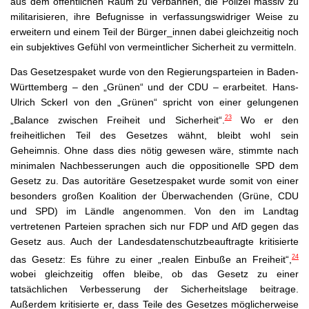
aus dem öffentlichen Raum zu verbannen, die Polizei massiv zu
militarisieren, ihre Befugnisse in verfassungswidriger Weise zu
erweitern und einem Teil der Bürger_innen dabei gleichzeitig noch
ein subjektives Gefühl von vermeintlicher Sicherheit zu vermitteln.
Das Gesetzespaket wurde von den Regierungsparteien in Baden-
Württemberg – den „Grünen“ und der CDU – erarbeitet. Hans-
Ulrich Sckerl von den „Grünen“ spricht von einer gelungenen
23
„Balance zwischen Freiheit und Sicherheit“.
Wo er den
freiheitlichen Teil des Gesetzes wähnt, bleibt wohl sein
Geheimnis. Ohne dass dies nötig gewesen wäre, stimmte nach
minimalen Nachbesserungen auch die oppositionelle SPD dem
Gesetz zu. Das autoritäre Gesetzespaket wurde somit von einer
besonders großen Koalition der Überwachenden (Grüne, CDU
und SPD) im Ländle angenommen. Von den im Landtag
vertretenen Parteien sprachen sich nur FDP und AfD gegen das
Gesetz aus. Auch der Landesdatenschutzbeauftragte kritisierte
24
das Gesetz: Es führe zu einer „realen Einbuße an Freiheit“,
wobei gleichzeitig offen bleibe, ob das Gesetz zu einer
tatsächlichen Verbesserung der Sicherheitslage beitrage.
Außerdem kritisierte er, dass Teile des Gesetzes möglicherweise