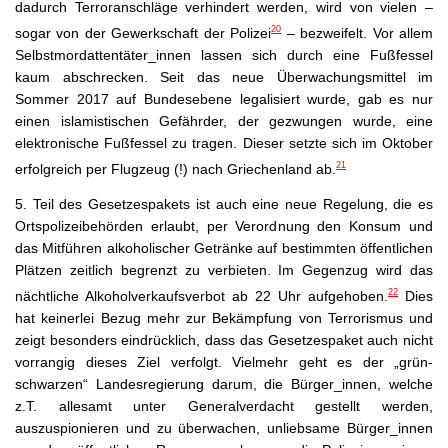
dadurch Terroranschläge verhindert werden, wird von vielen –
20
sogar von der Gewerkschaft der Polizei
– bezweifelt. Vor allem
Selbstmordattentäter_innen lassen sich durch eine Fußfessel
kaum abschrecken. Seit das neue Überwachungsmittel im
Sommer 2017 auf Bundesebene legalisiert wurde, gab es nur
einen islamistischen Gefährder, der gezwungen wurde, eine
elektronische Fußfessel zu tragen. Dieser setzte sich im Oktober
21
erfolgreich per Flugzeug (!) nach Griechenland ab.
5.
Teil des Gesetzespakets ist auch eine neue Regelung, die es
Ortspolizeibehörden erlaubt, per Verordnung den Konsum und
das Mitführen alkoholischer Getränke auf bestimmten öffentlichen
Plätzen zeitlich begrenzt zu verbieten. Im Gegenzug wird das
22
nächtliche Alkoholverkaufsverbot ab 22 Uhr aufgehoben.
Dies
hat keinerlei Bezug mehr zur Bekämpfung von Terrorismus und
zeigt besonders eindrücklich, dass das Gesetzespaket auch nicht
vorrangig dieses Ziel verfolgt. Vielmehr geht es der „grün-
schwarzen“ Landesregierung darum, die Bürger_innen, welche
z.T. allesamt unter Generalverdacht gestellt werden,
auszuspionieren und zu überwachen, unliebsame Bürger_innen