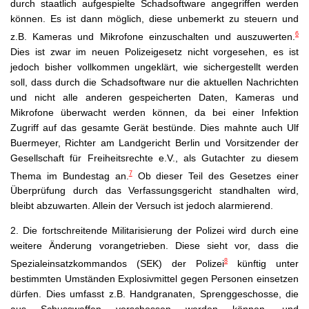
durch staatlich aufgespielte Schadsoftware angegriffen werden
können. Es ist dann möglich, diese unbemerkt zu steuern und
6
z.B. Kameras und Mikrofone einzuschalten und auszuwerten.
Dies ist zwar im neuen Polizeigesetz nicht vorgesehen, es ist
jedoch bisher vollkommen ungeklärt, wie sichergestellt werden
soll, dass durch die Schadsoftware nur die aktuellen Nachrichten
und nicht alle anderen gespeicherten Daten, Kameras und
Mikrofone überwacht werden können, da bei einer Infektion
Zugriff auf das gesamte Gerät bestünde. Dies mahnte auch Ulf
Buermeyer, Richter am Landgericht Berlin und Vorsitzender der
Gesellschaft für Freiheitsrechte e.V., als Gutachter zu diesem
7
Thema im Bundestag an.
Ob dieser Teil des Gesetzes einer
Überprüfung durch das Verfassungsgericht standhalten wird,
bleibt abzuwarten. Allein der Versuch ist jedoch alarmierend.
2.
Die fortschreitende Militarisierung der Polizei wird durch eine
weitere Änderung vorangetrieben. Diese sieht vor, dass die
8
Spezialeinsatzkommandos (SEK) der Polizei
künftig unter
bestimmten Umständen Explosivmittel gegen Personen einsetzen
dürfen. Dies umfasst z.B. Handgranaten, Sprenggeschosse, die