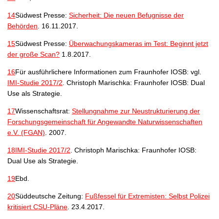
14
Südwest Presse:
Sicherheit: Die neuen Befugnisse der
Behörden
. 16.11.2017.
15
Südwest Presse:
Überwachungskameras im Test: Beginnt jetzt
der große Scan?
1.8.2017.
16
Für ausführlichere Informationen zum Fraunhofer IOSB: vgl.
IMI-Studie 2017/2
. Christoph Marischka: Fraunhofer IOSB: Dual
Use als Strategie.
17
Wissenschaftsrat:
Stellungnahme zur Neustrukturierung der
Forschungsgemeinschaft für Angewandte Naturwissenschaften
e.V. (FGAN)
. 2007.
18
IMI-Studie 2017/2
. Christoph Marischka: Fraunhofer IOSB:
Dual Use als Strategie.
19
Ebd.
20
Süddeutsche Zeitung:
Fußfessel für Extremisten: Selbst Polizei
kritisiert CSU-Pläne
. 23.4.2017.