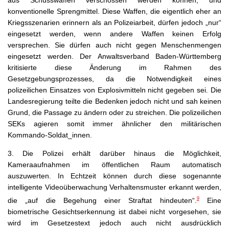
aus Schusswaffen verschossen werden können, und
konventionelle Sprengmittel. Diese Waffen, die eigentlich eher an
Kriegsszenarien erinnern als an Polizeiarbeit, dürfen jedoch „nur“
eingesetzt werden, wenn andere Waffen keinen Erfolg
versprechen. Sie dürfen auch nicht gegen Menschenmengen
eingesetzt werden. Der Anwaltsverband Baden-Württemberg
kritisierte diese Änderung im Rahmen des
Gesetzgebungsprozesses, da die Notwendigkeit eines
polizeilichen Einsatzes von Explosivmitteln nicht gegeben sei. Die
Landesregierung teilte die Bedenken jedoch nicht und sah keinen
Grund, die Passage zu ändern oder zu streichen. Die polizeilichen
SEKs agieren somit immer ähnlicher den militärischen
Kommando-Soldat_innen.
3.
Die Polizei erhält darüber hinaus die Möglichkeit,
Kameraaufnahmen im öffentlichen Raum automatisch
auszuwerten. In Echtzeit können durch diese sogenannte
intelligente Videoüberwachung Verhaltensmuster erkannt werden,
9
die „auf die Begehung einer Straftat hindeuten“.
Eine
biometrische Gesichtserkennung ist dabei nicht vorgesehen, sie
wird im Gesetzestext jedoch auch nicht ausdrücklich