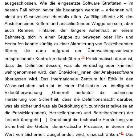
ausgeschlossen. Wie die eingesetzte Software Straftaten – im
besten Fall schon bevor sie begangen werden – erkennen will,
bleibt im Gesetzestext ebenfalls offen. Auffällig könnte z.B. das
Abstellen eines Koffers und anschließendes Weggehen sein; aber
auch Rennen, Hinfallen, der längere Aufenthalt an einem
Bahnsteig, sich in einer Gruppe zu bewegen oder Hin- und
Herlaufen könnte künftig zu einer Alarmierung von Polizeibeamten
führen, die dann aufgrund der Überwachungssoftware
10
entsprechende Kontrollen durchführen.
Problematisch daran ist,
dass die Definition dessen, was als verdächtig oder kriminell
wahrgenommen wird, den Entwickler_innen der Analysesoftware
überlassen wird. Das Internationale Zentrum für Ethik in den
Wissenschaften schreibt in einer Publikation zu intelligenter
Videoüberwachung: „Generell bedeutet die technische
Herstellung von Sicherheit, dass die Definitionsmacht darüber,
was als sicher und was als Bedrohung gilt, zumindest teilweise an
die Entwickler(innen), Hersteller(innen) und Betreiber(innen) der
Technik übergeht […]. Damit birgt die technische Herstellung von
Sicherheit die Gefahr, demokratische Prozesse, in denen der
11
Wert von Sicherheit ausgehandelt wird, einzuschränken.“
Das