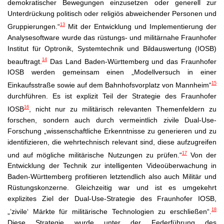
demokratischer Bewegungen einzusetzen oder generell zur
Unterdrückung politisch oder religiös abweichender Personen und
13
Gruppierungen.“
Mit der Entwicklung und Implementierung der
Analysesoftware wurde das rüstungs- und militärnahe Fraunhofer
Institut für Optronik, Systemtechnik und Bildauswertung (IOSB)
14
beauftragt.
Das Land Baden-Württemberg und das Fraunhofer
IOSB werden gemeinsam einen „Modellversuch in einer
15
Einkaufsstraße sowie auf dem Bahnhofsvorplatz von Mannheim“
durchführen. Es ist explizit Teil der Strategie des Fraunhofer
16
IOSB
, nicht nur zu militärisch relevanten Themenfeldern zu
forschen, sondern auch durch vermeintlich zivile Dual-Use-
Forschung „wissenschaftliche Erkenntnisse zu generieren und zu
identifizieren, die wehrtechnisch relevant sind, diese aufzugreifen
17
und auf mögliche militärische Nutzungen zu prüfen.“
Von der
Entwicklung der Technik zur intelligenten Videoüberwachung in
Baden-Württemberg profitieren letztendlich also auch Militär und
Rüstungskonzerne. Gleichzeitig war und ist es umgekehrt
explizites Ziel der Dual-Use-Strategie des Fraunhofer IOSB,
18
„’zivile‘ Märkte für militärische Technologien zu erschließen“.
Diese Strategie wurde unter der Federführung des