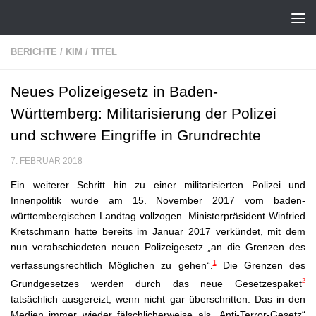
Zum Inhalt springen
BERICHTE
/
KIM
/
TITEL
Neues Polizeigesetz in Baden-
Württemberg: Militarisierung der Polizei
und schwere Eingriffe in Grundrechte
7. FEBRUAR 2018
Ein weiterer Schritt hin zu einer militarisierten Polizei und
Innenpolitik wurde am 15. November 2017 vom baden-
württembergischen Landtag vollzogen. Ministerpräsident Winfried
Kretschmann hatte bereits im Januar 2017 verkündet, mit dem
nun verabschiedeten neuen Polizeigesetz „an die Grenzen des
1
verfassungsrechtlich Möglichen zu gehen“.
Die Grenzen des
2
Grundgesetzes werden durch das neue Gesetzespaket
tatsächlich ausgereizt, wenn nicht gar überschritten. Das in den
Medien immer wieder fälschlicherweise als „Anti-Terror-Gesetz“