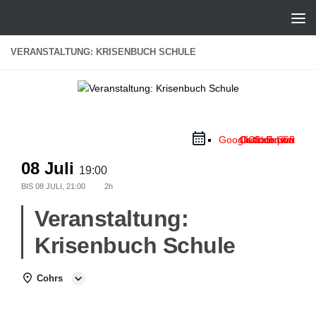
Zum Inhalt springen
VERANSTALTUNG: KRISENBUCH SCHULE
Google Calendar
Outlook Live
Outlook 365
iCal Export
08 Juli
19:00
BIS
08 JULI, 21:00
2h
Veranstaltung:
Krisenbuch Schule
Cohrs