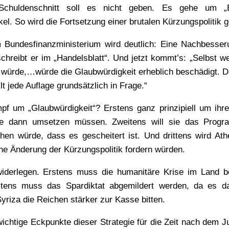
 Schuldenschnitt soll es nicht geben. Es gehe um „
l. So wird die Fortsetzung einer brutalen Kürzungspolitik 
m Bundesfinanzministerium wird deutlich: Eine Nachbesse
hreibt er im „Handelsblatt“. Und jetzt kommt’s: „Selbst w
n würde,…würde die Glaubwürdigkeit erheblich beschädigt. 
t jede Auflage grundsätzlich in Frage.“
f um „Glaubwürdigkeit“? Erstens ganz prinzipiell um ihr
se dann umsetzen müssen. Zweitens will sie das Progr
hen würde, dass es gescheitert ist. Und drittens wird Ath
ne Änderung der Kürzungspolitik fordern würden.
iderlegen. Erstens muss die humanitäre Krise im Land b
eitens muss das Spardiktat abgemildert werden, da es d
Syriza die Reichen stärker zur Kasse bitten.
wichtige Eckpunkte dieser Strategie für die Zeit nach dem J