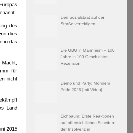
Europas
genannt.
Den Sozialstaat auf der
Straße verteidigen
rung des
enn dies
Denn das
Die GBG in Mannheim – 100
Jahre in 100 Geschichten –
e Macht,
Rezension
amm für
en nicht
Demo und Party: Monnem
Pride 2026 [mit Video]
ekämpft
as Land
Eichbaum: Erste Reaktionen
auf offensichtliches Scheitern
uni 2015
der Insolvenz in