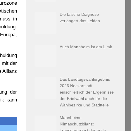
Eurozone
tischen
Die falsche Diagnose
muss in
verlängert das Leiden
huldung.
 Europa,
Auch Mannheim ist am Limit
chuldung
 mit der
 Allianz
Das Landtagswahlergebnis
2026 Neckarstadt
ung der
einschließlich der Ergebnisse
der Briefwahl auch für die
ik kann
Wahlbezirke und Stadtteile
Mannheims
Klimaschutzbilanz:
Transparenz ist der erste