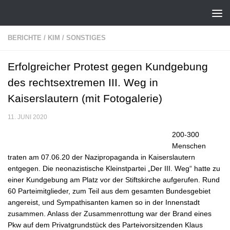
Zum Inhalt springen
BERICHTE
/
KIM
/
SONSTIGES
Erfolgreicher Protest gegen Kundgebung
des rechtsextremen III. Weg in
Kaiserslautern (mit Fotogalerie)
11. JUNI 2020
200-300
Menschen
traten am 07.06.20 der Nazipropaganda in Kaiserslautern
entgegen. Die neonazistische Kleinstpartei „Der III. Weg“ hatte zu
einer Kundgebung am Platz vor der Stiftskirche aufgerufen. Rund
60 Parteimitglieder, zum Teil aus dem gesamten Bundesgebiet
angereist, und Sympathisanten kamen so in der Innenstadt
zusammen. Anlass der Zusammenrottung war der Brand eines
Pkw auf dem Privatgrundstück des Parteivorsitzenden Klaus