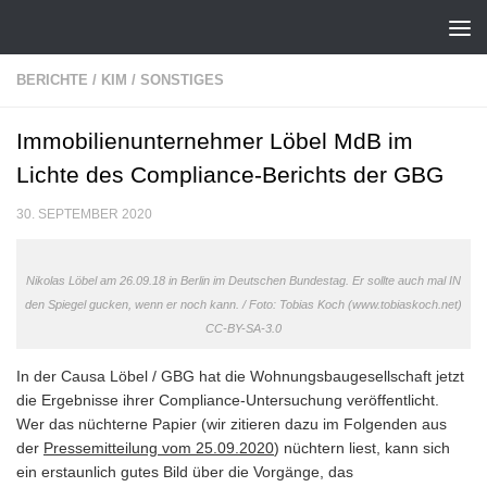
Zum Inhalt springen
BERICHTE
/
KIM
/
SONSTIGES
Immobilienunternehmer Löbel MdB im
Lichte des Compliance-Berichts der GBG
30. SEPTEMBER 2020
Nikolas Löbel am 26.09.18 in Berlin im Deutschen Bundestag. Er sollte auch mal IN
den Spiegel gucken, wenn er noch kann. / Foto: Tobias Koch (www.tobiaskoch.net)
CC-BY-SA-3.0
In der Causa Löbel / GBG hat die Wohnungsbaugesellschaft jetzt
die Ergebnisse ihrer Compliance-Untersuchung veröffentlicht.
Wer das nüchterne Papier (wir zitieren dazu im Folgenden aus
der
Pressemitteilung vom 25.09.2020
) nüchtern liest, kann sich
ein erstaunlich gutes Bild über die Vorgänge, das