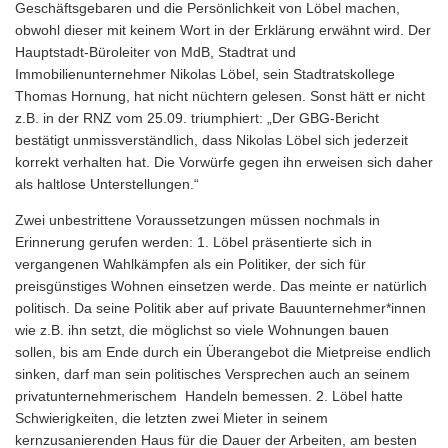
Geschäftsgebaren und die Persönlichkeit von Löbel machen,
obwohl dieser mit keinem Wort in der Erklärung erwähnt wird. Der
Hauptstadt-Büroleiter von MdB, Stadtrat und
Immobilienunternehmer Nikolas Löbel, sein Stadtratskollege
Thomas Hornung, hat nicht nüchtern gelesen. Sonst hätt er nicht
z.B. in der RNZ vom 25.09. triumphiert: „Der GBG-Bericht
bestätigt unmissverständlich, dass Nikolas Löbel sich jederzeit
korrekt verhalten hat. Die Vorwürfe gegen ihn erweisen sich daher
als haltlose Unterstellungen.“
Zwei unbestrittene Voraussetzungen müssen nochmals in
Erinnerung gerufen werden: 1. Löbel präsentierte sich in
vergangenen Wahlkämpfen als ein Politiker, der sich für
preisgünstiges Wohnen einsetzen werde. Das meinte er natürlich
politisch. Da seine Politik aber auf private Bauunternehmer*innen
wie z.B. ihn setzt, die möglichst so viele Wohnungen bauen
sollen, bis am Ende durch ein Überangebot die Mietpreise endlich
sinken, darf man sein politisches Versprechen auch an seinem
privatunternehmerischem Handeln bemessen. 2. Löbel hatte
Schwierigkeiten, die letzten zwei Mieter in seinem
kernzusanierenden Haus für die Dauer der Arbeiten, am besten