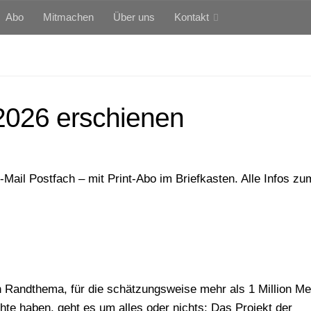
Abo
Mitmachen
Über uns
Kontakt
026 erschienen
Mail Postfach – mit Print-Abo im Briefkasten. Alle Infos z
ein Randthema, für die schätzungsweise mehr als 1 Million 
hte haben, geht es um alles oder nichts: Das Projekt der