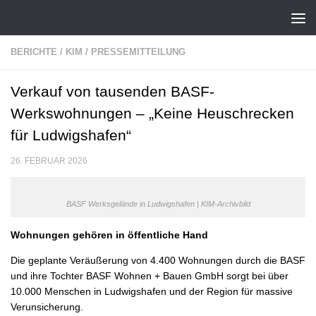
Zum Inhalt springen
BERICHTE
/
KIM
/
PRESSEMITTEILUNG
Verkauf von tausenden BASF-
Werkswohnungen – „Keine Heuschrecken
für Ludwigshafen“
26. FEBRUAR 2026
BASF Werksgelände in Ludwigshafen | KIM-Archivbild
Wohnungen gehören in öffentliche Hand
Die geplante Veräußerung von 4.400 Wohnungen durch die BASF
und ihre Tochter BASF Wohnen + Bauen GmbH sorgt bei über
10.000 Menschen in Ludwigshafen und der Region für massive
Verunsicherung.