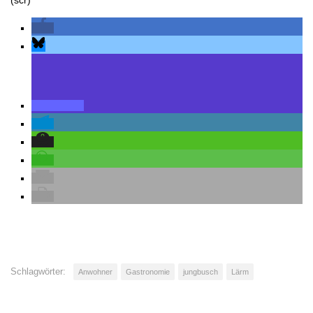
Schlagwörter:
Anwohner
Gastronomie
jungbusch
Lärm