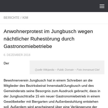
Zum Inhalt springen
BERICHTE
/
KIM
Anwohnerprotest im Jungbusch wegen
nächtlicher Ruhestörung durch
Gastronomiebetriebe
6. DEZEMBER 2018
Der
Quelle Wikipedia – Public Domain – Foto Immanuel Giel
Bewohnerverein Jungbusch hat in einem Schreiben an die
Mitglieder des Bezirksbeirat Innenstadt/Jungbusch und des
Gemeinderats seine Besorgnis zum Ausdruck gebracht, dass in
der Jungbuschtraße 15 ein neuer Gastronomiebetrieb in einem
Gewölbekeller mit Biergarten und Außenbestuhlung entstehen
soll. Außerdem wird anscheinend über eine Verlängerung der