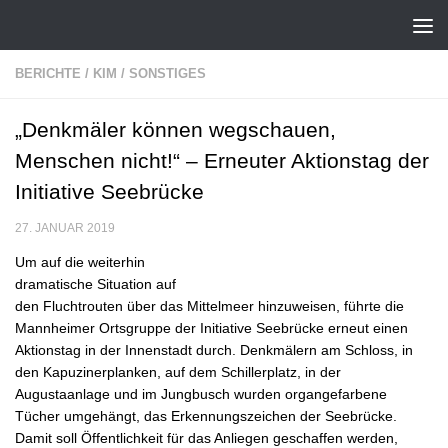
Zum Inhalt springen
BERICHTE
/
KIM
/
SONSTIGES
„Denkmäler können wegschauen,
Menschen nicht!“ – Erneuter Aktionstag der
Initiative Seebrücke
27. JANUAR 2019
Um auf die weiterhin
dramatische Situation auf
den Fluchtrouten über das Mittelmeer hinzuweisen, führte die
Mannheimer Ortsgruppe der Initiative Seebrücke erneut einen
Aktionstag in der Innenstadt durch. Denkmälern am Schloss, in
den Kapuzinerplanken, auf dem Schillerplatz, in der
Augustaanlage und im Jungbusch wurden organgefarbene
Tücher umgehängt, das Erkennungszeichen der Seebrücke.
Damit soll Öffentlichkeit für das Anliegen geschaffen werden,