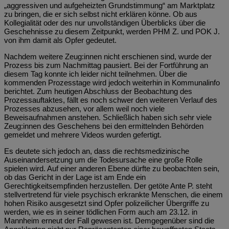
„aggressiven und aufgeheizten Grundstimmung“ am Marktplatz
zu bringen, die er sich selbst nicht erklären könne. Ob aus
Kollegialität oder des nur unvollständigen Überblicks über die
Geschehnisse zu diesem Zeitpunkt, werden PHM Z. und POK J.
von ihm damit als Opfer gedeutet.
Nachdem weitere Zeug:innen nicht erschienen sind, wurde der
Prozess bis zum Nachmittag pausiert. Bei der Fortführung an
diesem Tag konnte ich leider nicht teilnehmen. Über die
kommenden Prozesstage wird jedoch weiterhin in Kommunalinfo
berichtet. Zum heutigen Abschluss der Beobachtung des
Prozessauftaktes, fällt es noch schwer den weiteren Verlauf des
Prozesses abzusehen, vor allem weil noch viele
Beweisaufnahmen anstehen. Schließlich haben sich sehr viele
Zeug:innen des Geschehens bei den ermittelnden Behörden
gemeldet und mehrere Videos wurden gefertigt.
Es deutete sich jedoch an, dass die rechtsmedizinische
Auseinandersetzung um die Todesursache eine große Rolle
spielen wird. Auf einer anderen Ebene dürfte zu beobachten sein,
ob das Gericht in der Lage ist am Ende ein
Gerechtigkeitsempfinden herzustellen. Der getöte Ante P. steht
stellvertretend für viele psychisch erkrankte Menschen, die einem
hohen Risiko ausgesetzt sind Opfer polizeilicher Übergriffe zu
werden, wie es in seiner tödlichen Form auch am 23.12. in
Mannheim erneut der Fall gewesen ist. Demgegenüber sind die