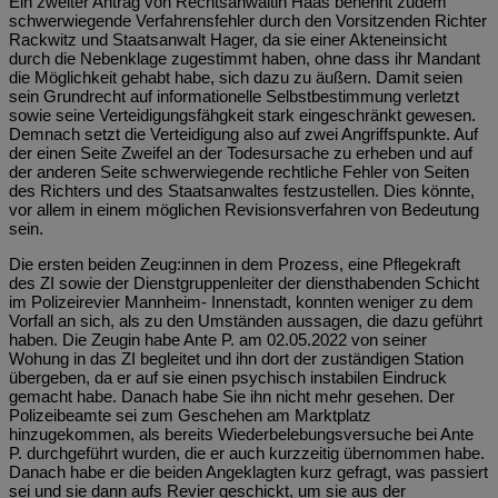
Ein zweiter Antrag von Rechtsanwältin Haas benennt zudem
schwerwiegende Verfahrensfehler durch den Vorsitzenden Richter
Rackwitz und Staatsanwalt Hager, da sie einer Akteneinsicht
durch die Nebenklage zugestimmt haben, ohne dass ihr Mandant
die Möglichkeit gehabt habe, sich dazu zu äußern. Damit seien
sein Grundrecht auf informationelle Selbstbestimmung verletzt
sowie seine Verteidigungsfähgkeit stark eingeschränkt gewesen.
Demnach setzt die Verteidigung also auf zwei Angriffspunkte. Auf
der einen Seite Zweifel an der Todesursache zu erheben und auf
der anderen Seite schwerwiegende rechtliche Fehler von Seiten
des Richters und des Staatsanwaltes festzustellen. Dies könnte,
vor allem in einem möglichen Revisionsverfahren von Bedeutung
sein.
Die ersten beiden Zeug:innen in dem Prozess, eine Pflegekraft
des ZI sowie der Dienstgruppenleiter der diensthabenden Schicht
im Polizeirevier Mannheim- Innenstadt, konnten weniger zu dem
Vorfall an sich, als zu den Umständen aussagen, die dazu geführt
haben. Die Zeugin habe Ante P. am 02.05.2022 von seiner
Wohung in das ZI begleitet und ihn dort der zuständigen Station
übergeben, da er auf sie einen psychisch instabilen Eindruck
gemacht habe. Danach habe Sie ihn nicht mehr gesehen. Der
Polizeibeamte sei zum Geschehen am Marktplatz
hinzugekommen, als bereits Wiederbelebungsversuche bei Ante
P. durchgeführt wurden, die er auch kurzzeitig übernommen habe.
Danach habe er die beiden Angeklagten kurz gefragt, was passiert
sei und sie dann aufs Revier geschickt, um sie aus der