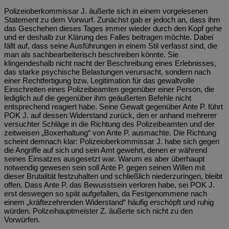
Polizeioberkommissar J. äußerte sich in einem vorgelesenen
Statement zu dem Vorwurf. Zunächst gab er jedoch an, dass ihm
das Geschehen dieses Tages immer wieder durch den Kopf gehe
und er deshalb zur Klärung des Falles beitragen möchte. Dabei
fällt auf, dass seine Ausführungen in einem Stil verfasst sind, die
man als sachbearbeiterisch beschreiben könnte. Sie
klingendeshalb nicht nacht der Beschreibung eines Erlebnisses,
das starke psychische Belastungen verursacht, sondern nach
einer Rechtfertigung bzw. Legitimation für das gewaltvolle
Einschreiten eines Polizeibeamten gegenüber einer Person, die
lediglich auf die gegenüber ihm geäußerten Befehle nicht
entsprechend reagiert habe. Seine Gewalt gegenüber Ante P. führt
POK J. auf dessen Widerstand zurück, den er anhand mehrerer
versuchter Schläge in die Richtung des Polizeibeamten und der
zeitweisen „Boxerhaltung“ von Ante P. ausmachte. Die Richtung
scheint demnach klar: Polizeioberkommissar J. habe sich gegen
die Angriffe auf sich und sein Amt gewehrt, denen er während
seines Einsatzes ausgesetzt war. Warum es aber überhaupt
notwendig gewesen sein soll Ante P. gegen seinen Willen mit
dieser Brutalität festzuhalten und schließlich niederzuringen, bleibt
offen. Dass Ante P. das Bewusstsein verloren habe, sei POK J.
erst deswegen so spät aufgefallen, da Festgenommene nach
einem „kräftezehrenden Widerstand“ häufig erschöpft und ruhig
würden. Polizeihauptmeister Z. äußerte sich nicht zu den
Vorwürfen.