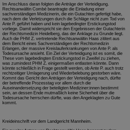
Im Anschluss daran folgten die Anträge der Verteidigung.
Rechtsanwältin Combé beantragte die Einladung einer
sachverständigen Medizinerin, die ein Gutachten gefertigt habe,
nach dem die Verletzungen durch die Schläge nicht zum Tod von
Ante P. geführt haben und kein lagebedingter Erstickungstod
vorliege. Damit widerspricht sie den Ergebnissen der Gutachterin
der Rechtsmedizin Heidelberg, das der Anklage zu Grunde liegt.
Auch die PHM Z. vertretende Rechtsanwältin Haas zititert aus
dem Bericht eines Sachverständigen der Rechtsmedizin
Erlangen, der massive Kreislauferkrankungen von Ante P. als
Todesursache ansieht. Ein Ziel der Verteidigung ist es somit, die
These vom lagebedingten Erstickungstod in Zweifel zu ziehen,
was zumindest PHM Z. einigermaßen entlasten könnte. Dann
könnte schließlich in Frage gestellt werden, ob Ante P. auch trotz
rechtzeitiger Umlagerung und Wiederbelebung gestorben wäre.
Kommt das Gericht den Anträgen der Verteidigung nach, dürfte
der betreffende Prozesstag vor allem durch die
Auseinandersetzung der beteiligten Mediziner:innen bestimmt
sein, an dessen Ende mutmaßlich keine Sicherheit über die
Todesursache herrschen dürfte, was den Angeklagten zu Gute
kommt.
Kreideinschrift vor dem Landgericht Mannheim.