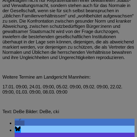
Angeklagten nicht nur Repräsentanten einer bewaffneten Staats-
und Verwaltungsmacht, sondern stehen auch für das Normale in
der Gesellschaft, wenn sie für sich selbst beanspruchen in
„üblichen Familienverhältnissen“ und „wohlbehütet aufgewachsen“
zu sein. Die Konfrontation zwischen gesunder Norm und kranker
Abweichung, zwischen schutzbedürftigen Bürger:inenn und
gewaltsamer Staatsmacht wird von der Frage durchzogen,
inwiefern die bestehenden gesellschaftlichen Institutionen
überhaupt in der Lage sein können, diejenigen, die als abweichend
markiert werden, vor denjenigen zu schützen, die als Vertreter des
Normalen und Üblichen die herrschenden Verhältnisse bewahren
und ihre Ungleichheiten und Ungerechtigkeiten reproduzieren.
Weitere Termine am Landgericht Mannheim:
17.01. 09:00, 24.01. 09:00, 05.02. 09:00, 09.02. 09:00, 22.02.
09:00, 01.03. 09:00, 08.03. 09:00
Text: DeBe Bilder: DeBe, cki