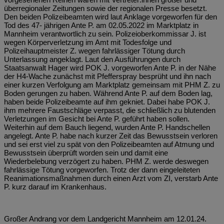
überregionaler Zeitungen sowie der regionalen Presse besetzt.
Den beiden Polizeibeamten wird laut Anklage vorgeworfen für den
Tod des 47- jährigen Ante P. am 02.05.2022 im Marktplatz in
Mannheim verantwortlich zu sein. Polizeioberkommissar J. ist
wegen Körperverletzung im Amt mit Todesfolge und
Polizeihauptmeister Z. wegen fahrlässiger Tötung durch
Unterlassung angeklagt. Laut den Ausführungen durch
Staatsanwalt Hager wird POK J. vorgeworfen Ante P. in der Nähe
der H4-Wache zunächst mit Pfefferspray besprüht und ihn nach
einer kurzen Verfolgung am Marktplatz gemeinsam mit PHM Z. zu
Boden gerungen zu haben. Während Ante P. auf dem Boden lag,
haben beide Polizeibeamte auf ihm gekniet. Dabei habe POK J.
ihm mehrere Faustschläge verpasst, die schließlich zu blutenden
Verletzungen im Gesicht bei Ante P. geführt haben sollen.
Weiterhin auf dem Bauch liegend, wurden Ante P. Handschellen
angelegt. Ante P. habe nach kurzer Zeit das Bewusstsein verloren
und sei erst viel zu spät von den Polizeibeamten auf Atmung und
Bewusstsein überprüft worden sein und damit eine
Wiederbelebung verzögert zu haben. PHM Z. werde deswegen
fahrlässige Tötung vorgeworfen. Trotz der dann eingeleiteten
Reanimationsmaßnahmen durch einen Arzt vom ZI, verstarb Ante
P. kurz darauf im Krankenhaus.
Großer Andrang vor dem Landgericht Mannheim am 12.01.24.