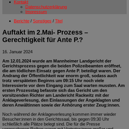
Kontakt
Datenschutzerklärung
Impressum
Berichte
/
Sonstiges
/
Titel
Auftakt im 2.Mai- Prozess –
Gerechtigkeit für Ante P.?
16. Januar 2024
Am 12.01.2024 wurde am Mannheimer Landgericht der
Gerichtsprozess gegen die beiden Polizeibeamten eröffnet,
die am tödlichen Einsatz gegen Ante P. beteiligt waren. Der
Andrang der Öffentlichkeit war enorm groß, sodass auch
trotz verspäteten Beginns um 09:15 Uhr noch viele
Interessierte vor dem Eingang zum Saal warten mussten. Am
ersten Prozesstag befasste sich das Gericht um den
vorsitzenden Richter am Landericht Rackwitz mit der
Anklageverlesung, den Einlassungen der Angeklagten und
deren Anwältinnen sowie der Anhörung erster Zeug:innen.
Noch während der Anklageverlesung kommen immer wieder
Besucher:innen in den Gerichtssaal, bis gegen 09:30 Uhr
schließlich alle Plätze belegt sind. Die für die Presse
vorgesehenen Reihen waren mit Vertreter:innen großer und