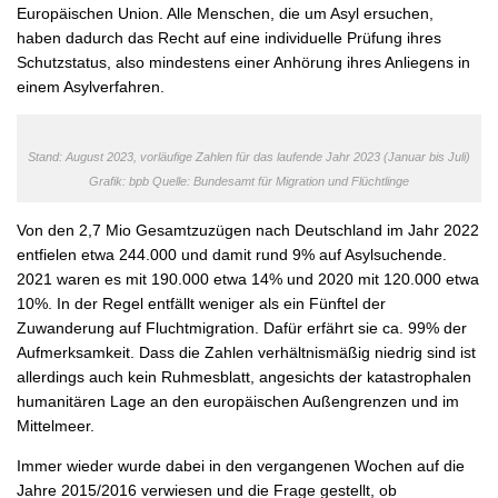
Europäischen Union. Alle Menschen, die um Asyl ersuchen,
haben dadurch das Recht auf eine individuelle Prüfung ihres
Schutzstatus, also mindestens einer Anhörung ihres Anliegens in
einem Asylverfahren.
Stand: August 2023, vorläufige Zahlen für das laufende Jahr 2023 (Januar bis Juli)
Grafik: bpb Quelle: Bundesamt für Migration und Flüchtlinge
Von den 2,7 Mio Gesamtzuzügen nach Deutschland im Jahr 2022
entfielen etwa 244.000 und damit rund 9% auf Asylsuchende.
2021 waren es mit 190.000 etwa 14% und 2020 mit 120.000 etwa
10%. In der Regel entfällt weniger als ein Fünftel der
Zuwanderung auf Fluchtmigration. Dafür erfährt sie ca. 99% der
Aufmerksamkeit. Dass die Zahlen verhältnismäßig niedrig sind ist
allerdings auch kein Ruhmesblatt, angesichts der katastrophalen
humanitären Lage an den europäischen Außengrenzen und im
Mittelmeer.
Immer wieder wurde dabei in den vergangenen Wochen auf die
Jahre 2015/2016 verwiesen und die Frage gestellt, ob