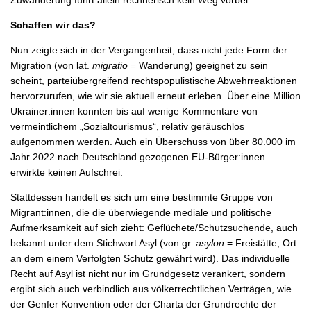
Schaffen wir das?
Nun zeigte sich in der Vergangenheit, dass nicht jede Form der
Migration (von lat.
migratio
= Wanderung) geeignet zu sein
scheint, parteiübergreifend rechtspopulistische Abwehrreaktionen
hervorzurufen, wie wir sie aktuell erneut erleben. Über eine Million
Ukrainer:innen konnten bis auf wenige Kommentare von
vermeintlichem „Sozialtourismus“, relativ geräuschlos
aufgenommen werden. Auch ein Überschuss von über 80.000 im
Jahr 2022 nach Deutschland gezogenen EU-Bürger:innen
erwirkte keinen Aufschrei.
Stattdessen handelt es sich um eine bestimmte Gruppe von
Migrant:innen, die die überwiegende mediale und politische
Aufmerksamkeit auf sich zieht: Geflüchete/Schutzsuchende, auch
bekannt unter dem Stichwort Asyl (von gr.
asylon
= Freistätte; Ort
an dem einem Verfolgten Schutz gewährt wird). Das individuelle
Recht auf Asyl ist nicht nur im Grundgesetz verankert, sondern
ergibt sich auch verbindlich aus völkerrechtlichen Verträgen, wie
der Genfer Konvention oder der Charta der Grundrechte der