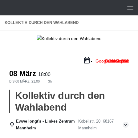
Zum Inhalt springen
KOLLEKTIV DURCH DEN WAHLABEND
Google Calendar
Outlook Live
Outlook 365
iCal Export
08 März
18:00
BIS
08 MÄRZ, 21:00
3h
Kollektiv durch den
Wahlabend
Ewwe longt's - Linkes Zentrum
Kobellstr. 20, 68167
Mannheim
Mannheim