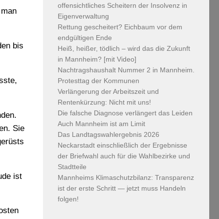
offensichtliches Scheitern der Insolvenz in
s man
Eigenverwaltung
Rettung gescheitert? Eichbaum vor dem
endgültigen Ende
den bis
Heiß, heißer, tödlich – wird das die Zukunft
in Mannheim? [mit Video]
Nachtragshaushalt Nummer 2 in Mannheim.
sste,
Protesttag der Kommunen
Verlängerung der Arbeitszeit und
Rentenkürzung: Nicht mit uns!
Die falsche Diagnose verlängert das Leiden
nden.
Auch Mannheim ist am Limit
en. Sie
Das Landtagswahlergebnis 2026
gerüsts
Neckarstadt einschließlich der Ergebnisse
der Briefwahl auch für die Wahlbezirke und
Stadtteile
de ist
Mannheims Klimaschutzbilanz: Transparenz
ist der erste Schritt — jetzt muss Handeln
folgen!
osten