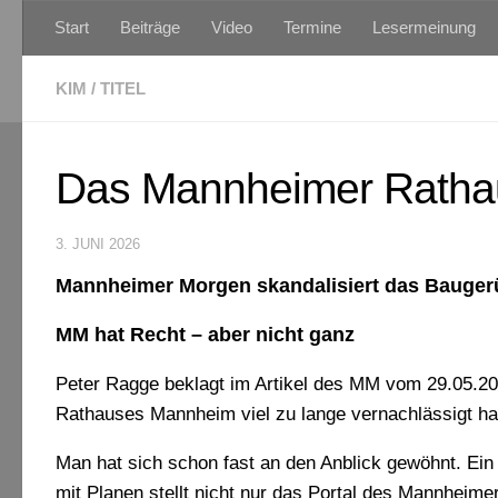
Start
Beiträge
Video
Termine
Lesermeinung
Zum Inhalt springen
KIM
/
TITEL
Das Mannheimer Rathau
3. JUNI 2026
Mannheimer Morgen skandalisiert das Bauger
MM hat Recht – aber nicht ganz
Peter Ragge beklagt im Artikel des MM vom 29.05.20
Rathauses Mannheim viel zu lange vernachlässigt ha
Man hat sich schon fast an den Anblick gewöhnt. Ein
mit Planen stellt nicht nur das Portal des Mannheime