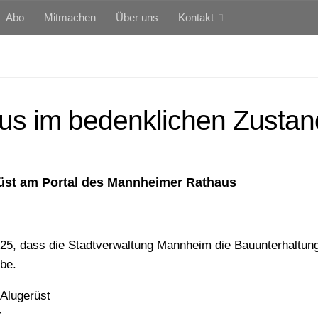
Abo
Mitmachen
Über uns
Kontakt
s im bedenklichen Zustan
üst am Portal des Mannheimer Rathaus
25, dass die Stadtverwaltung Mannheim die Bauunterhaltun
be.
 Alugerüst
r