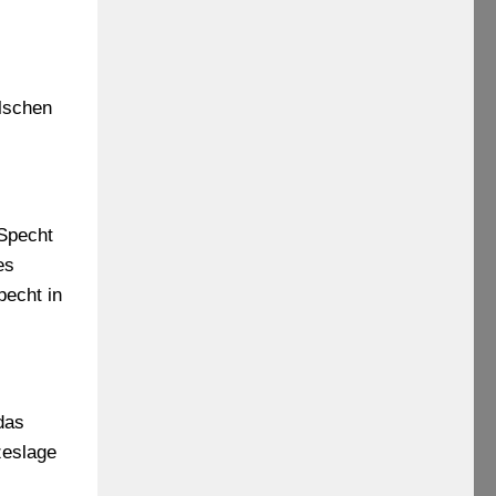
lschen
Specht
es
pecht in
das
zeslage