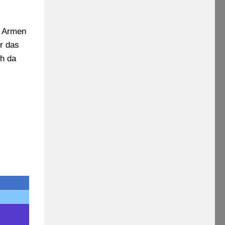
e Armen
r das
h da