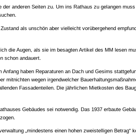
le der anderen Seiten zu. Um ins Rathaus zu gelangen mus
suchen.
Zustand als unschön aber vielleicht vorübergehend empfun
 sich die Augen, als sie im besagten Artikel des MM lesen mu
en schon andauert.
Am Anfang haben Reparaturen an Dach und Gesims stattgefu
ber mitnichten wegen irgendwelcher Bauerhaltungsmaßnahm
allenden Fassadenteilen. Die jährlichen Mietkosten des Bau
athauses Gebäudes sei notwendig. Das 1937 erbaute Gebäu
ezogen.
tverwaltung „mindestens einen hohen zweistelligen Betrag“ k