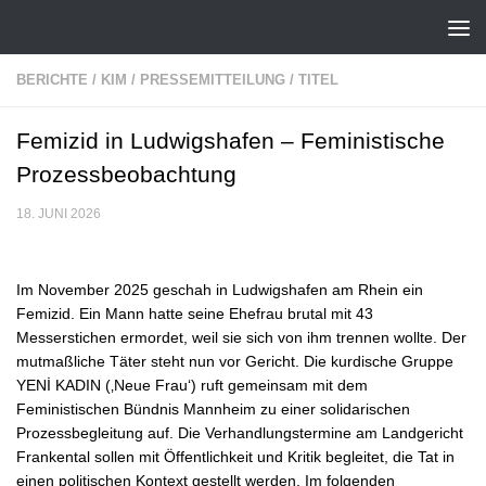
Zum Inhalt springen
BERICHTE
/
KIM
/
PRESSEMITTEILUNG
/
TITEL
Femizid in Ludwigshafen – Feministische
Prozessbeobachtung
18. JUNI 2026
Im November 2025 geschah in Ludwigshafen am Rhein ein
Femizid. Ein Mann hatte seine Ehefrau brutal mit 43
Messerstichen ermordet, weil sie sich von ihm trennen wollte. Der
mutmaßliche Täter steht nun vor Gericht. Die kurdische Gruppe
YENİ KADIN (‚Neue Frau‘) ruft gemeinsam mit dem
Feministischen Bündnis Mannheim zu einer solidarischen
Prozessbegleitung auf. Die Verhandlungstermine am Landgericht
Frankental sollen mit Öffentlichkeit und Kritik begleitet, die Tat in
einen politischen Kontext gestellt werden. Im folgenden