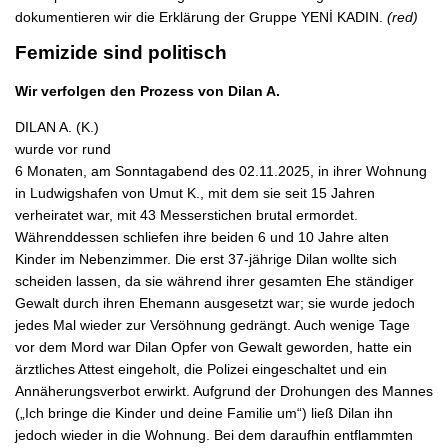
dokumentieren wir die Erklärung der Gruppe YENİ KADIN.
(red)
Femizide sind politisch
Wir verfolgen den Prozess von Dilan A.
DILAN A. (K.)
wurde vor rund
6 Monaten, am Sonntagabend des 02.11.2025, in ihrer Wohnung
in Ludwigshafen von Umut K., mit dem sie seit 15 Jahren
verheiratet war, mit 43 Messerstichen brutal ermordet.
Währenddessen schliefen ihre beiden 6 und 10 Jahre alten
Kinder im Nebenzimmer. Die erst 37-jährige Dilan wollte sich
scheiden lassen, da sie während ihrer gesamten Ehe ständiger
Gewalt durch ihren Ehemann ausgesetzt war; sie wurde jedoch
jedes Mal wieder zur Versöhnung gedrängt. Auch wenige Tage
vor dem Mord war Dilan Opfer von Gewalt geworden, hatte ein
ärztliches Attest eingeholt, die Polizei eingeschaltet und ein
Annäherungsverbot erwirkt. Aufgrund der Drohungen des Mannes
(„Ich bringe die Kinder und deine Familie um“) ließ Dilan ihn
jedoch wieder in die Wohnung. Bei dem daraufhin entflammten