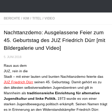
Zum Inhalt springen
BERICHTE
/
KIM
/
TITEL
/
VIDEO
Nachttanzdemo: Ausgelassene Feier zum
45. Geburtstag des JUZ Friedrich Dürr [mit
Bildergalerie und Video]
5. JUNI 2018
Raus aus dem
JUZ, rein in die
Stadt – mit einer lauten und bunten Nachttanzdemo feierte das
JUZ Friedrich Dürr
seinen 45. Geburtstag. Damit gehört es zu
den ältesten selbstverwalteten Jugendzentren und gilt in
Mannheim als
traditionsreiche Einrichtung für alternative
Jugendkultur und linke Politik.
1973 wurde es von einer
starken Jugendbewegung politisch erkämpft. Seinen Namen trägt
es in Erinnerung an den Widerstandskämpfer Friedrich Dürr.