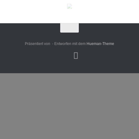
Präsentiert von
- Entworfen mit dem
Hueman-Theme