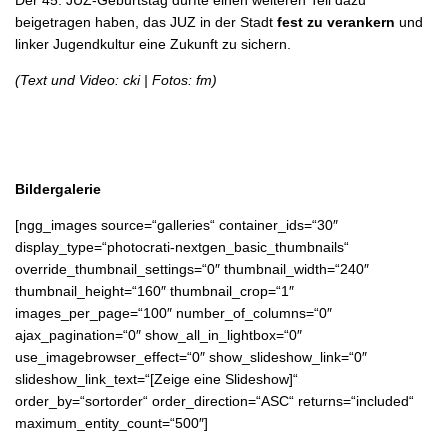
Der 45. JUZ-Geburtstag dürfte einen weiteren Teil dazu
beigetragen haben, das JUZ in der Stadt
fest zu verankern
und
linker Jugendkultur eine Zukunft zu sichern.
(Text und Video: cki | Fotos: fm)
Bildergalerie
[ngg_images source=“galleries“ container_ids=“30″
display_type=“photocrati-nextgen_basic_thumbnails“
override_thumbnail_settings=“0″ thumbnail_width=“240″
thumbnail_height=“160″ thumbnail_crop=“1″
images_per_page=“100″ number_of_columns=“0″
ajax_pagination=“0″ show_all_in_lightbox=“0″
use_imagebrowser_effect=“0″ show_slideshow_link=“0″
slideshow_link_text=“[Zeige eine Slideshow]“
order_by=“sortorder“ order_direction=“ASC“ returns=“included“
maximum_entity_count=“500″]