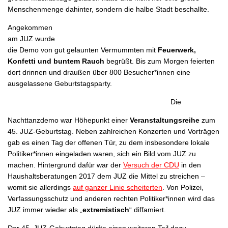
Menschenmenge dahinter, sondern die halbe Stadt beschallte.
Angekommen
am JUZ wurde
die Demo von gut gelaunten Vermummten mit
Feuerwerk,
Konfetti und buntem Rauch
begrüßt. Bis zum Morgen feierten
dort drinnen und draußen über 800 Besucher*innen eine
ausgelassene Geburtstagsparty.
Die
Nachttanzdemo war Höhepunkt einer
Veranstaltungsreihe
zum
45. JUZ-Geburtstag. Neben zahlreichen Konzerten und Vorträgen
gab es einen Tag der offenen Tür, zu dem insbesondere lokale
Politiker*innen eingeladen waren, sich ein Bild vom JUZ zu
machen. Hintergrund dafür war der
Versuch der CDU
in den
Haushaltsberatungen 2017 dem JUZ die Mittel zu streichen –
womit sie allerdings
auf ganzer Linie scheiterten
. Von Polizei,
Verfassungsschutz und anderen rechten Politiker*innen wird das
JUZ immer wieder als „
extremistisch
“ diffamiert.