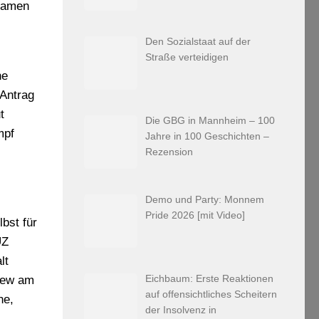
 kamen
Den Sozialstaat auf der
Straße verteidigen
ne
 Antrag
t
Die GBG in Mannheim – 100
mpf
Jahre in 100 Geschichten –
Rezension
Demo und Party: Monnem
Pride 2026 [mit Video]
bst für
UZ
lt
Eichbaum: Erste Reaktionen
view am
auf offensichtliches Scheitern
he,
der Insolvenz in