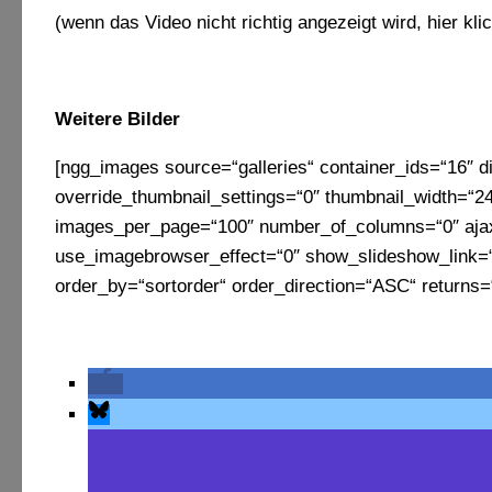
(wenn das Video nicht richtig angezeigt wird, hier kl
Weitere Bilder
[ngg_images source=“galleries“ container_ids=“16″ d
override_thumbnail_settings=“0″ thumbnail_width=“2
images_per_page=“100″ number_of_columns=“0″ ajax_
use_imagebrowser_effect=“0″ show_slideshow_link=“0
order_by=“sortorder“ order_direction=“ASC“ returns