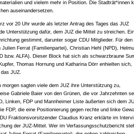
omaterialien und vielem mehr in Position. Die Stadträt*innen
chen auseinandersetzen.
rz vor 20 Uhr wurde als letzter Antrag des Tages das JUZ
 Unterstützung dafür, dem JUZ die Mittel zu streichen. Ei
nrichtung gestimmt, darunter sogar CDU Mitglieder. Für den
Julien Ferrat (Familienpartei), Christian Hehl (NPD), Helmu
fD bzw. ALFA). Dieser Block hat sich als schwarzbraune Su
 Kupfer, Thomas Hornung und Katharina Dörr enhielten sich,
r das JUZ.
m morgen sagten viele dem JUZ ihre Unterstützung zu,
eise Gabriele Baier von den Grünen, die vor Jahrzehnten sel
PD, Linken, FDP und Mannheimer Liste äußerten sich dem J
die FDP, die eine Positionierung gegen rechte und linke Gewa
CDU Fraktionsvorsitzender Claudius Kranz erklärte im Inter
chung der JUZ-Mittel. Wer im Verfassungsschutzbericht ste
t Julien Ferrat (Familienpartei), der neben zahlreichen