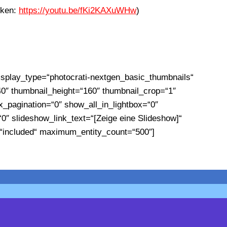
icken:
https://youtu.be/fKi2KAXuWHw
)
isplay_type=“photocrati-nextgen_basic_thumbnails“
40″ thumbnail_height=“160″ thumbnail_crop=“1″
pagination=“0″ show_all_in_lightbox=“0″
″ slideshow_link_text=“[Zeige eine Slideshow]“
=“included“ maximum_entity_count=“500″]