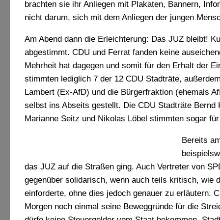
brachten sie ihr Anliegen mit Plakaten, Bannern, Inf
nicht darum, sich mit dem Anliegen der jungen Mens
Am Abend dann die Erleichterung: Das JUZ bleibt! Ku
abgestimmt. CDU und Ferrat fanden keine auseichende
Mehrheit hat dagegen und somit für den Erhalt der Ei
stimmten lediglich 7 der 12 CDU Stadträte, außerdem 
Lambert (Ex-AfD) und die Bürgerfraktion (ehemals A
selbst ins Abseits gestellt. Die CDU Stadträte Bernd
Marianne Seitz und Nikolas Löbel stimmten sogar fü
Bereits a
beispielsw
das JUZ auf die Straßen ging. Auch Vertreter von S
gegenüber solidarisch, wenn auch teils kritisch, wie 
einforderte, ohne dies jedoch genauer zu erläutern. 
Morgen noch einmal seine Beweggründe für die Strei
dürfe keine Steuergelder vom Staat bekommen. Stadtra