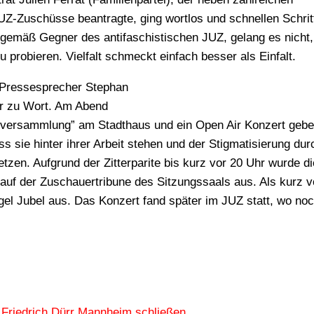
JUZ-Zuschüsse beantragte, ging wortlos und schnellen Schrit
rgemäß Gegner des antifaschistischen JUZ, gelang es nicht
 probieren. Vielfalt schmeckt einfach besser als Einfalt.
Pressesprecher Stephan
r zu Wort. Am Abend
llversammlung” am Stadthaus und ein Open Air Konzert gebe
ss sie hinter ihrer Arbeit stehen und der Stigmatisierung du
zen. Aufgrund der Zitterparite bis kurz vor 20 Uhr wurde d
auf der Zuschauertribune des Sitzungssaals aus. Als kurz v
el Jubel aus. Das Konzert fand später im JUZ statt, wo noc
Friedrich Dürr Mannheim schließen