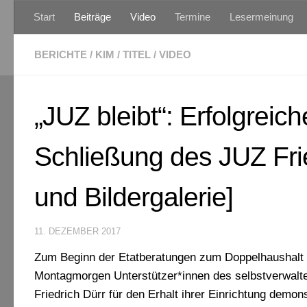
Start
Beiträge
Video
Termine
Lesermeinung
Zum Inhalt springen
BERICHTE
/
KIM
/
TITEL
/
VIDEO
„JUZ bleibt“: Erfolgreic
Schließung des JUZ Frie
und Bildergalerie]
11. DEZEMBER 2017
Zum Beginn der Etatberatungen zum Doppelhaushalt
Montagmorgen Unterstützer*innen des selbstverwal
Friedrich Dürr für den Erhalt ihrer Einrichtung dem