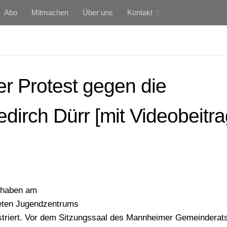
Abo
Mitmachen
Über uns
Kontakt
her Protest gegen die
dirch Dürr [mit Videobeitr
 haben am
teten Jugendzentrums
onstriert. Vor dem Sitzungssaal des Mannheimer Gemeinderat