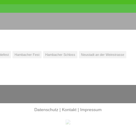
iefest
Hambacher Fest
Hambacher Schloss
Neustadt an der Weinstrasse
Datenschutz
|
Kontakt
|
Impressum