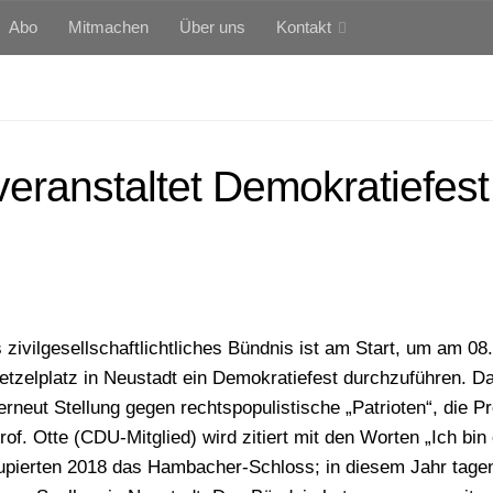
Abo
Mitmachen
Über uns
Kontakt
ranstaltet Demokratiefest
s zivilgesellschaftlichtliches Bündnis ist am Start, um am 08
tzelplatz in Neustadt ein Demokratiefest durchzuführen. D
neut Stellung gegen rechtspopulistische „Patrioten“, die P
of. Otte (CDU-Mitglied) wird zitiert mit den Worten „Ich bin 
upierten 2018 das Hambacher-Schloss; in diesem Jahr tage