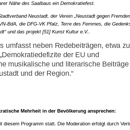
arer Nähe des Saalbaus ein Demokratiefest.
 Stadtverband Neustadt, der Verein „Neustadt gegen Fremde
 VVN-BdA, die DFG-VK Pfalz, Terre des Femmes, die Gedenks
t“ und das projekt [51] Kunst Kultur e.V..
s umfasst neben Redebeiträgen, etwa z
 „Demokratiedefizite der EU und
e musikalische und literarische Beiträge
ustadt und der Region.“
Okkupation des Hambacher Schloss
Prof. Otte und AfD-Vertreter
AfD-Promi in Hambach 
kratische Mehrheit in der Bevölkerung ansprechen:
t diesem Programm statt. Die Moderation erfolgt durch Vert