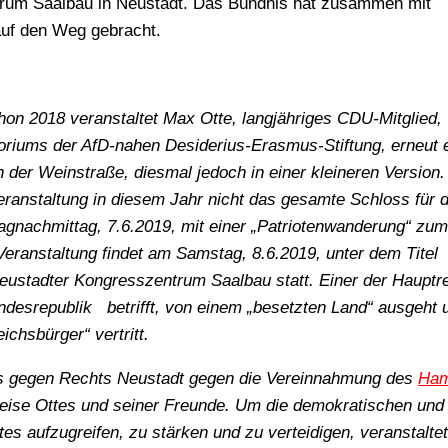
trum Saalbau in Neustadt. Das Bündnis hat zusammen mit
uf den Weg gebracht.
on 2018 veranstaltet Max Otte, langjähriges CDU-Mitglied,
riums der AfD-nahen Desiderius-Erasmus-Stiftung, erneut 
der Weinstraße, diesmal jedoch in einer kleineren Version.
eranstaltung in diesem Jahr nicht das gesamte Schloss für d
tagnachmittag, 7.6.2019, mit einer „Patriotenwanderung“ zum
Veranstaltung findet am Samstag, 8.6.2019, unter dem Titel
Neustadter Kongresszentrum Saalbau statt. Einer der Hauptr
ndesrepublik betrifft, von einem „besetzten Land“ ausgeht 
ichsbürger“ vertritt.
nis gegen Rechts Neustadt gegen die Vereinnahmung des
Ham
reise Ottes und seiner Freunde. Um die demokratischen und
s aufzugreifen, zu stärken und zu verteidigen, veranstalte