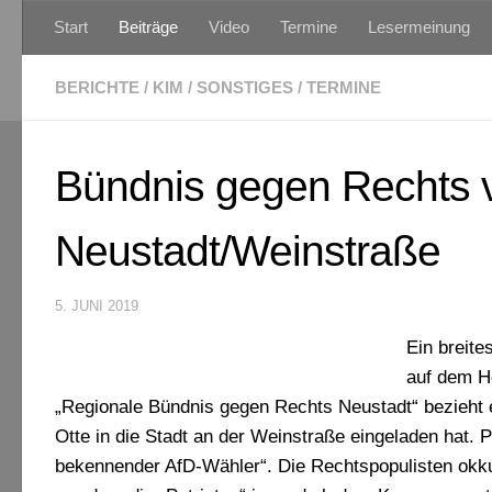
Start
Beiträge
Video
Termine
Lesermeinung
Zum Inhalt springen
BERICHTE
/
KIM
/
SONSTIGES
/
TERMINE
Bündnis gegen Rechts ve
Neustadt/Weinstraße
5. JUNI 2019
Ein breite
auf dem He
„Regionale Bündnis gegen Rechts Neustadt“ bezieht er
Otte in die Stadt an der Weinstraße eingeladen hat. Pr
bekennender AfD-Wähler“. Die Rechtspopulisten okk