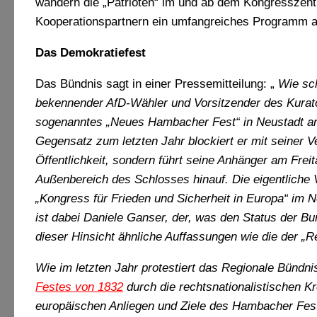
wandern die „Patrioten“ im und ab dem Kongresszen
Kooperationspartnern ein umfangreiches Programm a
Das Demokratiefest
Das Bündnis sagt in einer Pressemitteilung: „
Wie sch
bekennender AfD-Wähler und Vorsitzender des Kurato
sogenanntes „Neues Hambacher Fest“ in Neustadt an 
Gegensatz zum letzten Jahr blockiert er mit seiner V
Öffentlichkeit, sondern führt seine Anhänger am Frei
Außenbereich des Schlosses hinauf. Die eigentliche 
„Kongress für Frieden und Sicherheit in Europa“ im 
ist dabei Daniele Ganser, der, was den Status der Bu
dieser Hinsicht ähnliche Auffassungen wie die der „Re
Wie im letzten Jahr protestiert das Regionale Bünd
Festes von 1832
durch die rechtsnationalistischen K
europäischen Anliegen und Ziele des Hambacher Feste