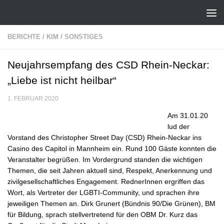
Zum Inhalt springen
BERICHTE
/
KIM
/
SONSTIGES
Neujahrsempfang des CSD Rhein-Neckar:
„Liebe ist nicht heilbar“
1. FEBRUAR 2020
Am 31.01.20
lud der
Vorstand des Christopher Street Day (CSD) Rhein-Neckar ins
Casino des Capitol in Mannheim ein. Rund 100 Gäste konnten die
Veranstalter begrüßen. Im Vordergrund standen die wichtigen
Themen, die seit Jahren aktuell sind, Respekt, Anerkennung und
zivilgesellschaftliches Engagement. RednerInnen ergriffen das
Wort, als Vertreter der LGBTI-Community, und sprachen ihre
jeweiligen Themen an. Dirk Grunert (Bündnis 90/Die Grünen), BM
für Bildung, sprach stellvertretend für den OBM Dr. Kurz das