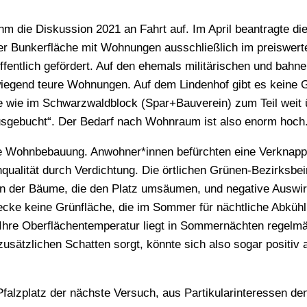
m die Diskussion 2021 an Fahrt auf. Im April beantragte di
er Bunkerfläche mit Wohnungen ausschließlich im preiswert
entlich gefördert. Auf den ehemals militärischen und bahn
wiegend teure Wohnungen. Auf dem Lindenhof gibt es keine
wie im Schwarzwaldblock (Spar+Bauverein) zum Teil weit 
ausgebucht“. Der Bedarf nach Wohnraum ist also enorm hoch
ine Wohnbebauung. Anwohner*innen befürchten eine Verknap
qualität durch Verdichtung. Die örtlichen Grünen-Bezirksbei
zen der Bäume, die den Platz umsäumen, und negative Auswi
decke keine Grünfläche, die im Sommer für nächtliche Abküh
 Ihre Oberflächentemperatur liegt in Sommernächten regelm
usätzlichen Schatten sorgt, könnte sich also sogar positiv 
falzplatz der nächste Versuch, aus Partikularinteressen de