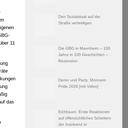
e
Den Sozialstaat auf der
en
Straße verteidigen
eigenen
 GBG-
über 11
Die GBG in Mannheim – 100
.
Jahre in 100 Geschichten –
Rezension
pung
räte
rkungen
Demo und Party: Monnem
lung
Pride 2026 [mit Video]
äßig
auf das
Eichbaum: Erste Reaktionen
auf offensichtliches Scheitern
n
der Insolvenz in