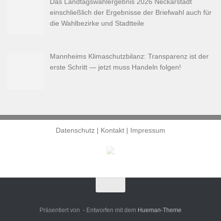
Das Landtagswahlergebnis 2026 Neckarstadt
einschließlich der Ergebnisse der Briefwahl auch für
die Wahlbezirke und Stadtteile
Mannheims Klimaschutzbilanz: Transparenz ist der
erste Schritt — jetzt muss Handeln folgen!
Datenschutz
|
Kontakt
|
Impressum
Präsentiert von
- Entworfen mit dem
Hueman-Theme