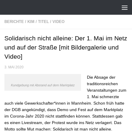
Zum Inhalt springen
BERICHTE
/
KIM
/
TITEL
/
VIDEO
Solidarisch nicht alleine: Der 1. Mai im Netz
und auf der Straße [mit Bildergalerie und
Video]
3. MAI 2020
Die Absage der
traditionsreichen
Kundgebung mit Abstand auf dem Marktplatz
Veranstaltungen zum
1. Mai schmerzte
auch viele Gewerkschafter*innen in Mannheim. Schon früh hatte
der DGB angekündigt, dass Demo und Fest auf dem Marktplatz
im Corona-Jahr 2020 nicht stattfinden können. Stattdessen gab
es einen Livestream, der Protest wurde ins Netz verlagert. Das
Motto sollte Mut machen: Solidarisch ist man nicht alleine.