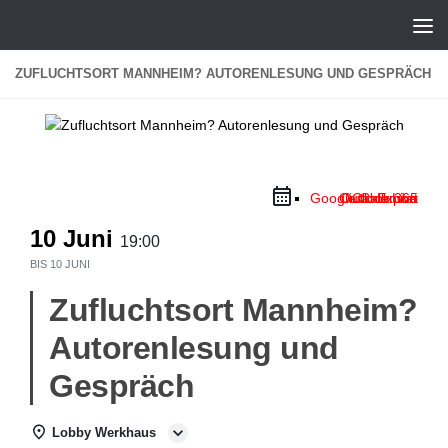
Zum Inhalt springen
ZUFLUCHTSORT MANNHEIM? AUTORENLESUNG UND GESPRÄCH
Google Calendar
Outlook Live
Outlook 365
iCal Export
10 Juni
19:00
BIS
10 JUNI
Zufluchtsort Mannheim?
Autorenlesung und
Gespräch
Lobby Werkhaus