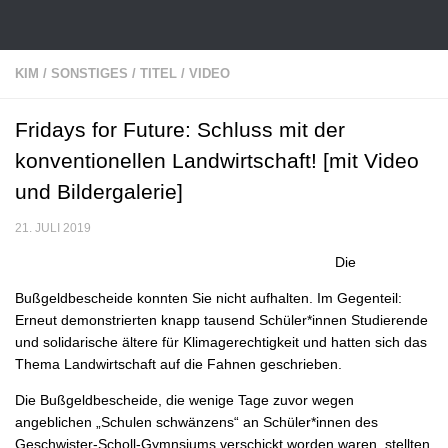
Zum Inhalt springen
KIM
/
SONSTIGES
/
TITEL
/
VIDEO
Fridays for Future: Schluss mit der
konventionellen Landwirtschaft! [mit Video
und Bildergalerie]
21. JULI 2019
Die
Bußgeldbescheide konnten Sie nicht aufhalten. Im Gegenteil:
Erneut demonstrierten knapp tausend Schüler*innen Studierende
und solidarische ältere für Klimagerechtigkeit und hatten sich das
Thema Landwirtschaft auf die Fahnen geschrieben.
Die Bußgeldbescheide, die wenige Tage zuvor wegen
angeblichen „Schulen schwänzens“ an Schüler*innen des
Geschwister-Scholl-Gymnsiums verschickt worden waren, stellten