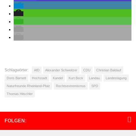
Schlagwörter:
AfD
Alexander Schweitzer
CDU
Christian Baldauf
Doris Barnett
Hochstadt
Kandel
Kurt Beck
Landau
Landestagung
Naturfreunde Rheinland-Pfalz
Rechtsextremismus
SPD
Thomas Hitschler
FOLGEN: