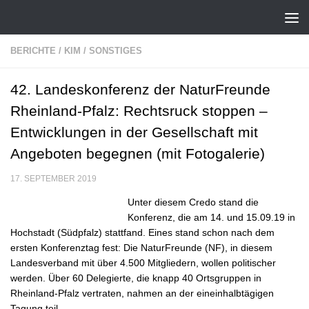
Zum Inhalt springen
BERICHTE
/
KIM
/
SONSTIGES
42. Landeskonferenz der NaturFreunde
Rheinland-Pfalz: Rechtsruck stoppen –
Entwicklungen in der Gesellschaft mit
Angeboten begegnen (mit Fotogalerie)
17. SEPTEMBER 2019
Unter diesem Credo stand die
Konferenz, die am 14. und 15.09.19 in
Hochstadt (Südpfalz) stattfand. Eines stand schon nach dem
ersten Konferenztag fest: Die NaturFreunde (NF), in diesem
Landesverband mit über 4.500 Mitgliedern, wollen politischer
werden. Über 60 Delegierte, die knapp 40 Ortsgruppen in
Rheinland-Pfalz vertraten, nahmen an der eineinhalbtägigen
Tagung teil.