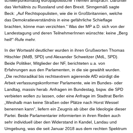
schwerpunktmäßig europapolitische Themen ansprach. Darunter
das Verhältnis zu Russland und den Brexit. Sinngemäß sagte
Beck: „Auf Rechtspopulisten, wie die in Großbritannien, welche
das Demokratieverständnis in eine gefährliche Schieflage
brachten, könne man verzichten.“ Was der MP a.D. sich von der
Landestagung und deren TeilnehmerInnen wünschte: keine „Berg
heil!“-Rufe mehr.
In der Wortwahl deutlicher wurden in ihren Grußworten Thomas
Hitschler (MdB, SPD) und Alexander Schweitzer (MdL, SPD).
Beide Politiker, Mitglieder der NF, berichteten u.a. von
Erfahrungen aus den Parlamenten, in die sie gewählt wurden.
„Die rechtsradikal bis rechtsextrem agierende AfD würdigt die
Arbeit verfassungskonformer Parlamente, wie im Bundes- oder
Landtag, massiv herab. Anfragen im Bundestag, bspw. die SPD
verbieten wollen zu lassen, oder eine Anfrage im Stadtrat Berlin
„Weshalb man keine Straßen oder Plätze nach Horst Wessel
benennen kann“, liefern ein Zeugnis ab über die Ideologie dieser
Partei. Beide Parlamentarier informierten in ihren Reden auch
sehr individuell über den Widerstand in Kandel, Landau und
Umgebung, was die seit Januar 2018 aus dem rechten Spektrum