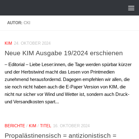
Zum Inhalt springen
AUTOR:
CKI
KIM
24. OKTOBER 2024
Neue KIM Ausgabe 19/2024 erschienen
– Editorial – Liebe Leser:innen, die Tage werden spürbar kürzer
und der Herbstwind macht das Lesen von Printmedien
zunehmend herausfordernd. Dagegen empfehlen wir allen, die
sie noch nicht haben auch die E-Paper Version von KIM, die
nicht nur sicher vor Wind und Wetter ist, sondern auch Druck-
und Versandkosten spart...
BERICHTE
/
KIM
/
TITEL
16. OKTOBER 2024
Propalästinensisch = antizionistisch =