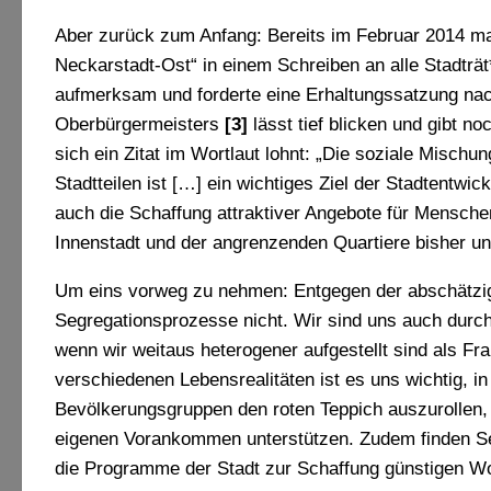
Aber zurück zum Anfang: Bereits im Februar 2014 mac
Neckarstadt-Ost“ in einem Schreiben an alle Stadträ
aufmerksam und forderte eine Erhaltungssatzung na
Oberbürgermeisters
[3]
lässt tief blicken und gibt no
sich ein Zitat im Wortlaut lohnt: „Die soziale Mischu
Stadtteilen ist […] ein wichtiges Ziel der Stadtent
auch die Schaffung attraktiver Angebote für Mensche
Innenstadt und der angrenzenden Quartiere bisher unt
Um eins vorweg zu nehmen: Entgegen der abschätzige
Segregationsprozesse nicht. Wir sind uns auch durc
wenn wir weitaus heterogener aufgestellt sind als Fr
verschiedenen Lebensrealitäten ist es uns wichtig, in
Bevölkerungsgruppen den roten Teppich auszurollen, s
eigenen Vorankommen unterstützen. Zudem finden Seg
die Programme der Stadt zur Schaffung günstigen W