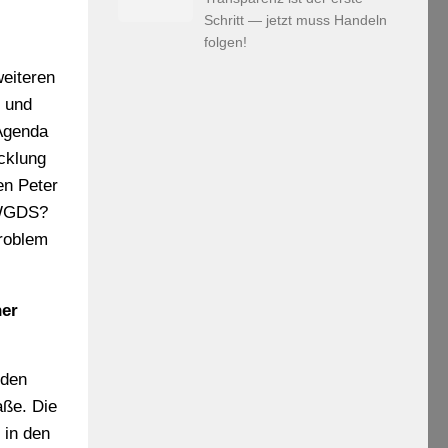
Schritt — jetzt muss Handeln
folgen!
weiteren
g und
 Agenda
cklung
en Peter
t WGDS?
Problem
ner
 den
aße. Die
 in den