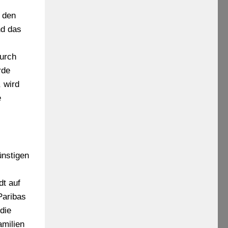
e den
nd das
durch
rde
 wird
e
ünstigen
dt auf
Paribas
die
amilien