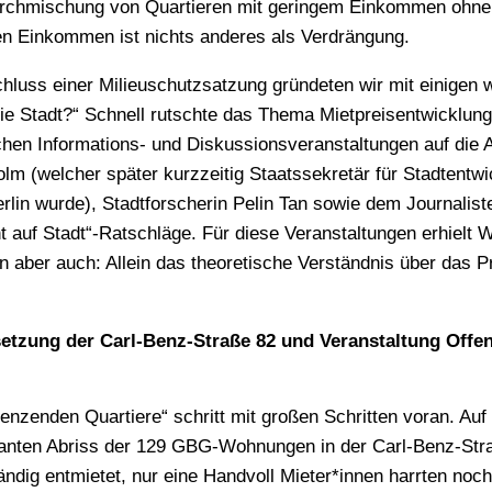
Durchmischung von Quartieren mit geringem Einkommen ohne
en Einkommen ist nichts anderes als Verdrängung.
hluss einer Milieuschutzsatzung gründeten wir mit einigen 
die Stadt?“ Schnell rutschte das Thema Mietpreisentwicklun
ichen Informations- und Diskussionsveranstaltungen auf die
lm (welcher später kurzzeitig Staatssekretär für Stadtentwi
rlin wurde), Stadtforscherin Pelin Tan sowie dem Journalist
t auf Stadt“-Ratschläge. Für diese Veranstaltungen erhiel
n aber auch: Allein das theoretische Verständnis über das 
esetzung der Carl-Benz-Straße 82 und Veranstaltung Offe
renzenden Quartiere“ schritt mit großen Schritten voran. Auf
lanten Abriss der 129 GBG-Wohnungen in der Carl-Benz-Str
ändig entmietet, nur eine Handvoll Mieter*innen harrten noch