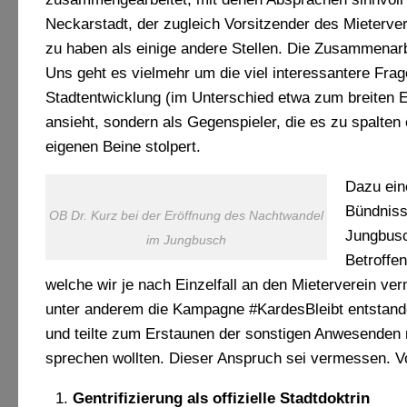
Neckarstadt, der zugleich Vorsitzender des Mieterver
zu haben als einige andere Stellen. Die Zusammenarb
Uns geht es vielmehr um die viel interessantere Frag
Stadtentwicklung (im Unterschied etwa zum breiten 
ansieht, sondern als Gegenspieler, die es zu spalten
eigenen Beine stolpert.
Dazu ein
Bündniss
OB Dr. Kurz bei der Eröffnung des Nachtwandel
Jungbusch
im Jungbusch
Betroffe
welche wir je nach Einzelfall an den Mieterverein ver
unter anderem die Kampagne #KardesBleibt entstande
und teilte zum Erstaunen der sonstigen Anwesenden m
sprechen wollten. Dieser Anspruch sei vermessen. V
Gentrifizierung als offizielle Stadtdoktrin