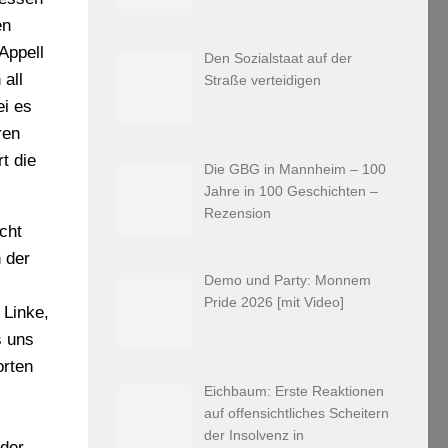
en
 Appell
Den Sozialstaat auf der
all
Straße verteidigen
ei es
ren
t die
Die GBG in Mannheim – 100
Jahre in 100 Geschichten –
Rezension
cht
 der
Demo und Party: Monnem
Pride 2026 [mit Video]
 Linke,
s uns
orten
Eichbaum: Erste Reaktionen
auf offensichtliches Scheitern
der Insolvenz in
 der