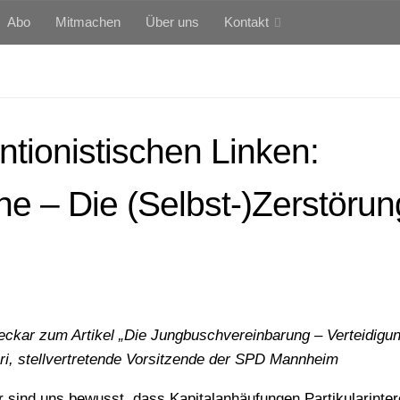
Abo
Mitmachen
Über uns
Kontakt
ntionistischen Linken:
e – Die (Selbst-)Zerstörun
eckar zum Artikel „Die Jungbuschvereinbarung – Verteidigun
tori, stellvertretende Vorsitzende der SPD Mannheim
r sind uns bewusst, dass Kapitalanhäufungen Partikularinte