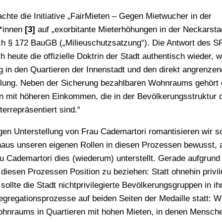
hte die Initiative „FairMieten – Gegen Mietwucher in der
t*innen
[3]
auf „exorbitante Mieterhöhungen in der Neckarsta
ch § 172 BauGB („Milieuschutzsatzung“). Die Antwort des S
ch heute die offizielle Doktrin der Stadt authentisch wieder, 
ng in den Quartieren der Innenstadt und den direkt angrenze
wicklung. Neben der Sicherung bezahlbaren Wohnraums gehört
n mit höheren Einkommen, die in der Bevölkerungsstruktur 
errepräsentiert sind.“
n Unterstellung von Frau Cademartori romantisieren wir so
haus unseren eigenen Rollen in diesen Prozessen bewusst, 
au Cademartori dies (wiederum) unterstellt. Gerade aufgrund
 diesen Prozessen Position zu beziehen: Statt ohnehin privil
ollte die Stadt nichtprivilegierte Bevölkerungsgruppen in i
regationsprozesse auf beiden Seiten der Medaille statt: W
ohnraums in Quartieren mit hohen Mieten, in denen Mensch