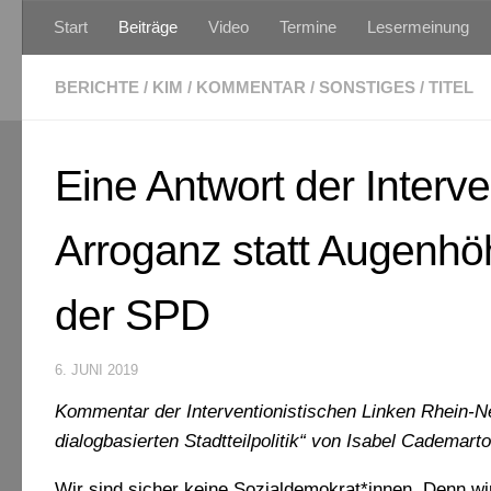
Start
Beiträge
Video
Termine
Lesermeinung
Zum Inhalt springen
BERICHTE
/
KIM
/
KOMMENTAR
/
SONSTIGES
/
TITEL
Eine Antwort der Interve
Arroganz statt Augenhöh
der SPD
6. JUNI 2019
Kommentar der Interventionistischen Linken Rhein-N
dialogbasierten Stadtteilpolitik“ von Isabel Cademar
Wir sind sicher keine Sozialdemokrat*innen. Denn wi