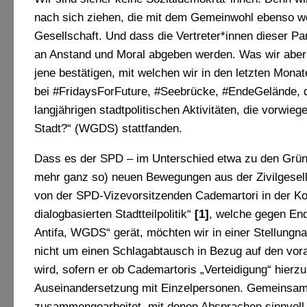
nach sich ziehen, die mit dem Gemeinwohl ebenso wen
Gesellschaft. Und dass die Vertreter*innen dieser Parti
an Anstand und Moral abgeben werden. Was wir aber s
jene bestätigen, mit welchen wir in den letzten Mon
bei #FridaysForFuture, #Seebrücke, #EndeGelände,
langjährigen stadtpolitischen Aktivitäten, die vorw
Stadt?“ (WGDS) stattfanden.
Dass es der SPD – im Unterschied etwa zu den Grünen 
mehr ganz so) neuen Bewegungen aus der Zivilgesells
von der SPD-Vizevorsitzenden Cademartori in der Ko
dialogbasierten Stadtteilpolitik“
[1]
, welche gegen End
Antifa, WGDS“ gerät, möchten wir in einer Stellung
nicht um einen Schlagabtausch in Bezug auf den vor
wird, sofern er ob Cademartoris „Verteidigung“ hierz
Auseinandersetzung mit Einzelpersonen. Gemeinsam
zusammengearbeitet, mit denen Absprachen sinnvoll