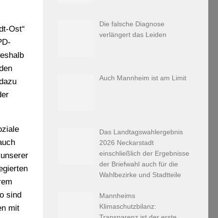
Die falsche Diagnose
dt-Ost“
verlängert das Leiden
PD-
weshalb
nden
Auch Mannheim ist am Limit
 dazu
der
ziale
Das Landtagswahlergebnis
auch
2026 Neckarstadt
einschließlich der Ergebnisse
 unserer
der Briefwahl auch für die
egierten
Wahlbezirke und Stadtteile
hrem
o sind
Mannheims
Klimaschutzbilanz:
en mit
Transparenz ist der erste