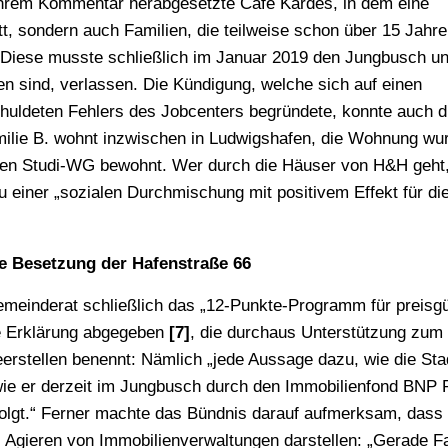
 ihrem Kommentar herabgesetzte Café Kardes, in dem eine
tt, sondern auch Familien, die teilweise schon über 15 Jahr
 Diese musste schließlich im Januar 2019 den Jungbusch u
n sind, verlassen. Die Kündigung, welche sich auf einen
chuldeten Fehlers des Jobcenters begründete, konnte auch 
ilie B. wohnt inzwischen in Ludwigshafen, die Wohnung wu
eren Studi-WG bewohnt. Wer durch die Häuser von H&H geht,
einer „sozialen Durchmischung mit positivem Effekt für di
ie Besetzung der Hafenstraße 66
meinderat schließlich das „12-Punkte-Programm für preisg
e Erklärung abgegeben
[7]
, die durchaus Unterstützung zum
erstellen benennt: Nämlich „jede Aussage dazu, wie die Sta
ie er derzeit im Jungbusch durch den Immobilienfond BNP 
folgt.“ Ferner machte das Bündnis darauf aufmerksam, dass 
 Agieren von Immobilienverwaltungen darstellen: „Gerade F