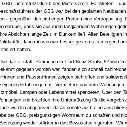
GBG, unterstützt durch den Mieterverein, FairMieten – und
chäftsführers der GBG war bei den geplanten Neubauten 
en – gegenüber den bisherigen Preisen eine Verdoppelung. 
g darüber, dass sie aus ihren langjährigen Wohnungen gedr
re Absichten lange Zeit im Dunkeln ließ. Allen Beteiligten i
Solidarität, dann müssen wir besser gestern als morgen han
ritisiert hatten.
 Solidarität statt. Räume in der Carl-Benz-Straße 82 wurden
kannt gegeben worden war, fanden sich schnell zahlreiche
r*innen und Passant*innen zeigten sich offen und solidarisc
ihre eigenen Erfahrungen mit Vermietern und dem Wohnungsma
Sitzmöbel, Lampen oder Lebensmittel spendeten. Über den T
Wohnungen und brachten ihre Unterstützung für die vorgebra
äude wurden abgerissen, daran konnte auch eine anschließ
abe der GBG, preisgünstigen Wohnraum zu schaffen und nic
Besetzung wieder stärker in das Bewusstsein gerufen. Wir 