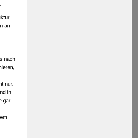
.
ktur
n an
is nach
nieren,
t nur,
nd in
e gar
sem