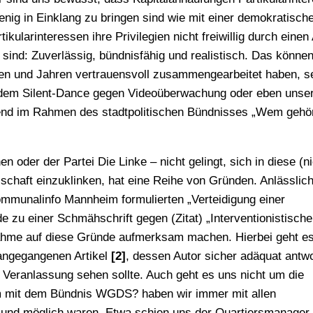
ig in Einklang zu bringen sind wie mit einer demokratisch
kularinteressen ihre Privilegien nicht freiwillig durch einen
ind: Zuverlässig, bündnisfähig und realistisch. Das können 
aten und Jahren vertrauensvoll zusammengearbeitet haben, s
 dem Silent-Dance gegen Videoüberwachung oder eben unse
iegend im Rahmen des stadtpolitischen Bündnisses „Wem gehör
oder der Partei Die Linke – nicht gelingt, sich in diese (ni
chaft einzuklinken, hat eine Reihe von Gründen. Anlässlich
mmunalinfo Mannheim formulierten „Verteidigung einer
e zu einer Schmähschrift gegen (Zitat) „Interventionistische
nahme auf diese Gründe aufmerksam machen. Hierbei geht e
angegangenen Artikel
[2]
, dessen Autor sicher adäquat antw
u Veranlassung sehen sollte. Auch geht es uns nicht um die
 mit dem Bündnis WGDS? haben wir immer mit allen
 und möglich waren. Etwa schien uns der Quartiersmanager