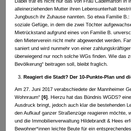
Dabei traf es nicht nur das von Frau Cademartori in
alleinerziehenden Mutter ihren Lebensunterhalt bestri
Jungbusch ihr Zuhause nannten. So etwa Familie B.:
soziale Gefüge, in dem die zwei Töchter aufgewachse
Mietrückstand aufgrund eines von Familie B. unvers
den Mieterverein nicht mehr abgewendet werden. Fam
saniert und wird nunmehr von einer zahlungskräftig
überwiegend nur noch solche WGs finden. Wie das zu 
Bevölkerung“ beitragen soll, bleibt fraglich.
Reagiert die Stadt? Der 10-Punkte-Plan und d
Am 27. Juni 2017 verabschiedete der Mannheimer Ge
Wohnraum“
[6]
. Hierzu hat das Bündnis WGDS? ein
Ausdruck bringt, jedoch auch klar die bestehenden Le
den Aufkauf ganzer Straßenzüge reagieren möchte, w
und die Immobilienverwaltung Hildebrandt & Hees er
Bewohner*innen leichte Beute für ein entsprechendes