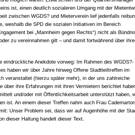
eins ist, einen deutlich sozialeren Umgang mit der Mietentw
eit zwischen WGDS? und Mieterverein lief jedenfalls reibun
e, weshalb die SPD die sozialen Initiativen im Bereich
Engagement bei „Mannheim gegen Rechts“) nicht als Bündni
 oder zu vereinnahmen gilt – und damit fortwährend über ihre
e eindrückliche Anekdote vorweg: Im Rahmen des WGDS?-
es haben wir über Jahre hinweg Offene Stadtteiltreffen im
 veranstaltet (hierzu später mehr), in der uns zahlreiche
ne über ihre Erfahrungen mit ihren Vermietern berichtet habe
mittelt und/oder mit Öffentlichkeitsarbeit unterstützt haben,
n ist. An einem dieser Treffen nahm auch Frau Cademartori 
it: Unser Problem sei, dass wir auf Augenhöhe mit der Sta
on dieser Haltung handelt dieser Text.