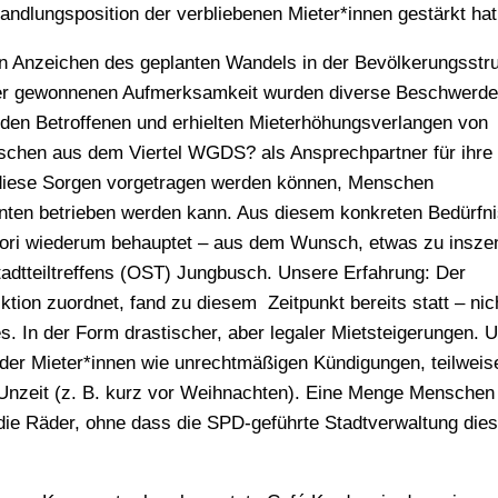
dlungsposition der verbliebenen Mieter*innen gestärkt hat
 Anzeichen des geplanten Wandels in der Bevölkerungsstru
der gewonnenen Aufmerksamkeit wurden diverse Beschwerde
den Betroffenen und erhielten Mieterhöhungsverlangen von
nschen aus dem Viertel WGDS? als Ansprechpartner für ihre
 diese Sorgen vorgetragen werden können, Menschen
ten betrieben werden kann. Aus diesem konkreten Bedürfn
rtori wiederum behauptet – aus dem Wunsch, etwas zu insze
adtteiltreffens (OST) Jungbusch. Unsere Erfahrung: Der
ion zuordnet, fand zu diesem Zeitpunkt bereits statt – nich
. In der Form drastischer, aber legaler Mietsteigerungen. U
 der Mieter*innen wie unrechtmäßigen Kündigungen, teilweis
Unzeit (z. B. kurz vor Weihnachten). Eine Menge Menschen
ie Räder, ohne dass die SPD-geführte Stadtverwaltung die