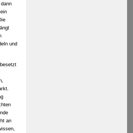
 dann
ein
Die
ängt
m
deln und
 besetzt
h,
rkt.
ag
chten
ende
ht an
wissen,