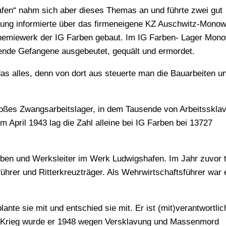
afen“ nahm sich aber dieses Themas an und führte zwei gut
tung informierte über das firmeneigene KZ Auschwitz-Monowi
emiewerk der IG Farben gebaut. Im IG Farben- Lager Mono
ende Gefangene ausgebeutet, gequält und ermordet.
s alles, denn von dort aus steuerte man die Bauarbeiten u
roßes Zwangsarbeitslager, in dem Tausende von Arbeitsskla
m April 1943 lag die Zahl alleine bei IG Farben bei 13727
ben und Werksleiter im Werk Ludwigshafen. Im Jahr zuvor t
hrer und Ritterkreuzträger. Als Wehrwirtschaftsführer war 
nte sie mit und entschied sie mit. Er ist (mit)verantwortlic
Krieg wurde er 1948 wegen Versklavung und Massenmord