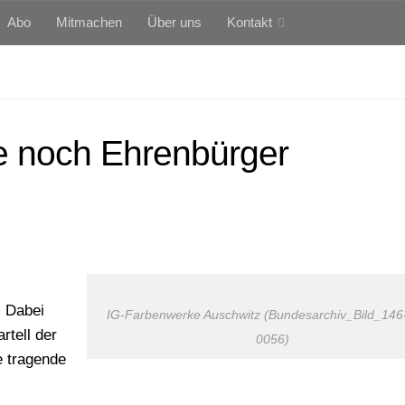
Abo
Mitmachen
Über uns
Kontakt
ge noch Ehrenbürger
. Dabei
IG-Farbenwerke Auschwitz (Bundesarchiv_Bild_146
tell der
0056)
e tragende