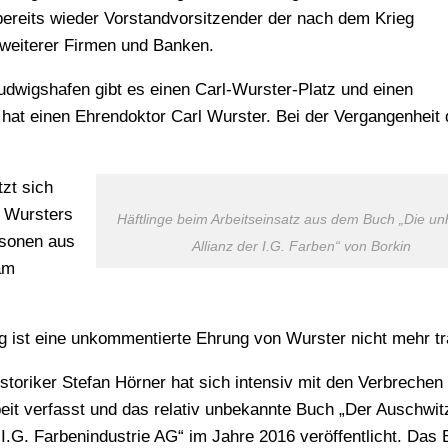
r bereits wieder Vorstandvorsitzender der nach dem Krieg
 weiterer Firmen und Banken.
udwigshafen gibt es einen Carl-Wurster-Platz und einen
hat einen Ehrendoktor Carl Wurster. Bei der Vergangenheit 
zt sich
. Wursters
Häftlinge beim Arbeitseinsatz aus dem Buch „Die unh
rsonen aus
Allianz der I.G. Farben“ von Borkin
am
g ist eine unkommentierte Ehrung von Wurster nicht mehr tr
storiker Stefan Hörner hat sich intensiv mit den Verbrechen
beit verfasst und das relativ unbekannte Buch „Der Auschwit
.G. Farbenindustrie AG“ im Jahre 2016 veröffentlicht. Das