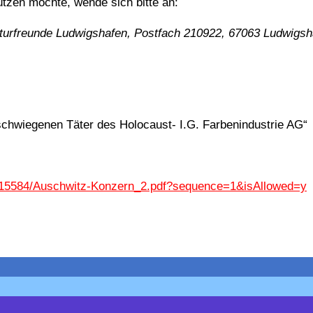
ützen möchte, wende sich bitte an:
aturfreunde Ludwigshafen, Postfach 210922, 67063 Ludwigsh
schwiegenen Täter des Holocaust- I.G. Farbenindustrie AG“
188/15584/Auschwitz-Konzern_2.pdf?sequence=1&isAllowed=y