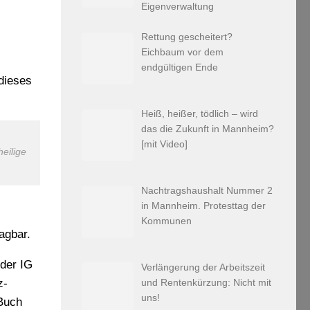
Eigenverwaltung
Rettung gescheitert?
Eichbaum vor dem
endgültigen Ende
dieses
Heiß, heißer, tödlich – wird
das die Zukunft in Mannheim?
[mit Video]
eilige
Nachtragshaushalt Nummer 2
in Mannheim. Protesttag der
Kommunen
agbar.
 der IG
Verlängerung der Arbeitszeit
und Rentenkürzung: Nicht mit
z-
uns!
 Buch