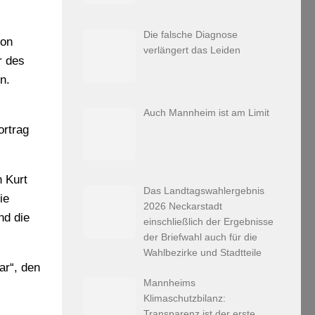
Die falsche Diagnose
von
verlängert das Leiden
r des
n.
Auch Mannheim ist am Limit
ortrag
 Kurt
Das Landtagswahlergebnis
ie
2026 Neckarstadt
nd die
einschließlich der Ergebnisse
der Briefwahl auch für die
Wahlbezirke und Stadtteile
ar“, den
Mannheims
Klimaschutzbilanz:
Transparenz ist der erste