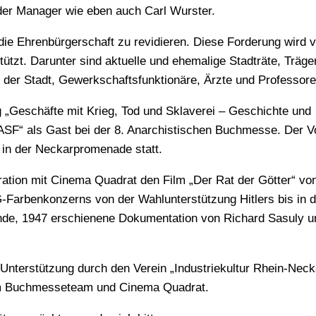
nder Manager wie eben auch Carl Wurster.
, die Ehrenbürgerschaft zu revidieren. Diese Forderung wird 
ützt. Darunter sind aktuelle und ehemalige Stadträte, Träge
 der Stadt, Gewerkschaftsfunktionäre, Ärzte und Professore
g „Geschäfte mit Krieg, Tod und Sklaverei – Geschichte und
BASF“ als Gast bei der 8. Anarchistischen Buchmesse. Der V
in der Neckarpromenade statt.
ation mit Cinema Quadrat den Film „Der Rat der Götter“ von
-Farbenkonzerns von der Wahlunterstützung Hitlers bis in d
nde, 1947 erschienene Dokumentation von Richard Sasuly u
e Unterstützung durch den Verein „Industriekultur Rhein-Neck
em Buchmesseteam und Cinema Quadrat.