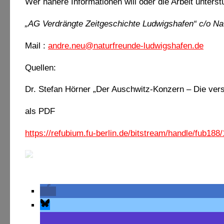
Wer nähere Informationen will oder die Arbeit unterst
„AG Verdrängte Zeitgeschichte Ludwigshafen“ c/o N
Mail :
andre.neu@naturfreunde-ludwigshafen.de
Quellen:
Dr. Stefan Hörner „Der Auschwitz-Konzern – Die ver
als PDF
https://refubium.fu-berlin.de/bitstream/handle/fub